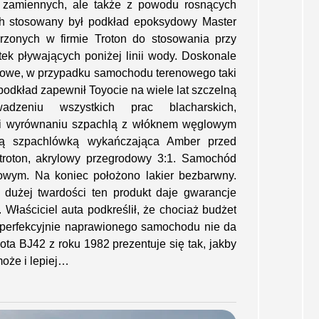
i zamiennych, ale także z powodu rosnących
ich stosowany był podkład epoksydowy Master
orzonych w firmie Troton do stosowania przy
tek pływających poniżej linii wody. Doskonale
niowe, w przypadku samochodu terenowego taki
odkład zapewnił Toyocie na wiele lat szczelną
adzeniu wszystkich prac blacharskich,
i wyrównaniu szpachlą z włóknem węglowym
ekką szpachlówką wykańczająca Amber przed
troton, akrylowy przegrodowy 3:1. Samochód
zowym. Na koniec położono lakier bezbarwny.
 dużej twardości ten produkt daje gwarancje
. Właściciel auta podkreślił, że chociaż budżet
 z perfekcyjnie naprawionego samochodu nie da
ota BJ42 z roku 1982 prezentuje się tak, jakby
może i lepiej…