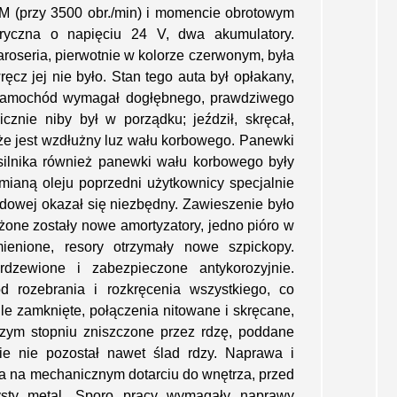
M (przy 3500 obr./min) i momencie obrotowym
ktryczna o napięciu 24 V, dwa akumulatory.
oseria, pierwotnie w kolorze czerwonym, była
cz jej nie było. Stan tego auta był opłakany,
 Samochód wymagał dogłębnego, prawdziwego
cznie niby był w porządku; jeździł, skręcał,
że jest wzdłużny luz wału korbowego. Panewki
 silnika również panewki wału korbowego były
ianą oleju poprzedni użytkownicy specjalnie
ędowej okazał się niezbędny. Zawieszenie było
żone zostały nowe amortyzatory, jedno pióro w
ienione, resory otrzymały nowe szpickopy.
rdzewione i zabezpieczone antykorozyjnie.
 rozebrania i rozkręcenia wszystkiego, co
file zamknięte, połączenia nitowane i skręcane,
zym stopniu zniszczone przez rdzę, poddane
zie nie pozostał nawet ślad rdzy. Naprawa i
ła na mechanicznym dotarciu do wnętrza, przed
sty metal. Sporo pracy wymagały naprawy