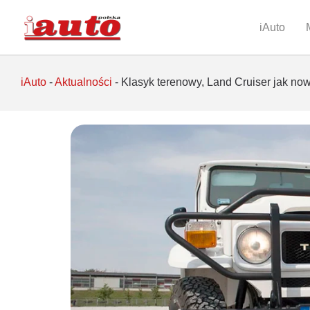
iAuto
iAuto
-
Aktualności
-
Klasyk terenowy, Land Cruiser jak no