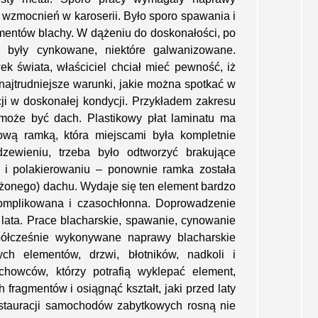
wzmocnień w karoserii. Było sporo spawania i
gmentów blachy. W dążeniu do doskonałości, po
i były cynkowane, niektóre galwanizowane.
k świata, właściciel chciał mieć pewność, iż
ajtrudniejsze warunki, jakie można spotkać w
tacji w doskonałej kondycji. Przykładem zakresu
, może być dach. Plastikowy płat laminatu ma
ową ramką, która miejscami była kompletnie
zewieniu, trzeba było odtworzyć brakujące
u i polakierowaniu – ponownie ramka została
żonego) dachu. Wydaje się ten element bardzo
komplikowana i czasochłonna. Doprowadzenie
ata. Prace blacharskie, spawanie, cynowanie
półcześnie wykonywane naprawy blacharskie
ch elementów, drzwi, błotników, nadkoli i
chowców, którzy potrafią wyklepać element,
 fragmentów i osiągnąć kształt, jaki przed laty
restauracji samochodów zabytkowych rosną nie