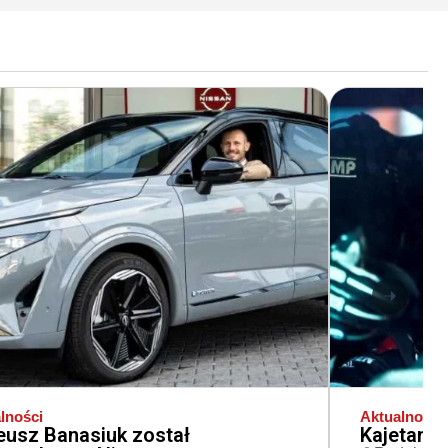
lności
Aktualności
usz Banasiuk został
Kajetano