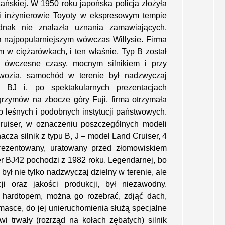
ńskiej. W 1950 roku japońska policja złożyła
i inżynierowie Toyoty w ekspresowym tempie
ednak nie znalazła uznania zamawiających.
 najpopularniejszym wówczas Willysie. Firma
 w ciężarówkach, i ten właśnie, Typ B został
a ówczesne czasy, mocnym silnikiem i przy
adwozia, samochód w terenie był nadzwyczaj
 BJ i, po spektakularnych prezentacjach
grzymów na zbocze góry Fuji, firma otrzymała
żb leśnych i podobnych instytucji państwowych.
uiser, w oznaczeniu poszczególnych modeli
acza silnik z typu B, J – model Land Cruiser, 4
Prezentowany, uratowany przed złomowiskiem
r BJ42 pochodzi z 1982 roku. Legendarnej, bo
ył nie tylko nadzwyczaj dzielny w terenie, ale
cji oraz jakości produkcji, był niezawodny.
hardtopem, można go rozebrać, zdjąć dach,
 masce, do jej unieruchomienia służą specjalne
 trwały (rozrząd na kołach zębatych) silnik