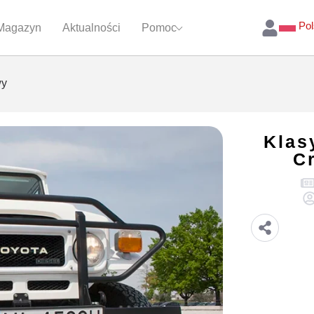
Pol
Magazyn
Aktualności
Pomoc
wy
Klas
C