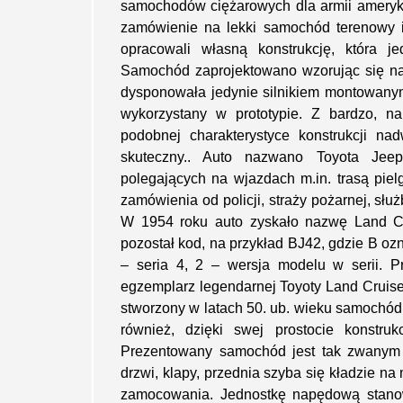
samochodów ciężarowych dla armii ameryka
zamówienie na lekki samochód terenowy 
opracowali własną konstrukcję, która j
Samochód zaprojektowano wzorując się na
dysponowała jedynie silnikiem montowanym
wykorzystany w prototypie. Z bardzo, n
podobnej charakterystyce konstrukcji n
skuteczny.. Auto nazwano Toyota Jeep
polegających na wjazdach m.in. trasą piel
zamówienia od policji, straży pożarnej, słu
W 1954 roku auto zyskało nazwę Land Cr
pozostał kod, na przykład BJ42, gdzie B ozn
– seria 4, 2 – wersja modelu w serii. 
egzemplarz legendarnej Toyoty Land Cruise
stworzony w latach 50. ub. wieku samochód b
również, dzięki swej prostocie konstruk
Prezentowany samochód jest tak zwanym 
drzwi, klapy, przednia szyba się kładzie na
zamocowania. Jednostkę napędową stanowi