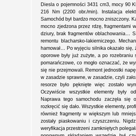
Diesla o pojemności 3431 cm3, mocy 90 K
216 Nm (2200 obr./min). Instalacja ele
Samochód był bardzo mocno zniszczony. Kar
mocno zjedzona przez rdzę, fragmentami wrę
dziury, brak fragmentów oblachowania…
remontu blacharsko-lakierniczego. Mechani
hamował… Po wyjęciu silnika okazało się, 
oporowe były już zużyte, a po rozebraniu
pomarańczowe, co mogło oznaczać, że wym
się nie przejmowali. Remont jednostki nap
w zasadzie sprawne, w zasadzie, czyli zało
resorze było pęknięte więc zostało wym
Oczywiście wszystkie elementy były od
Naprawa tego samochodu zaczęła się od
rozkręcić się dało. Wszystkie elementy, pro
również fragmenty w większym lub mniejs
zostały piaskowaniu i czyszczeniu. Nigd
weryfikacja przestrzeni zamkniętych polega
ponownym składaniem wszędzie był czy