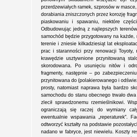
przerdzewiałych ramek, szprosów w masce, 
dorabiania zniszczonych przez korozję fra
piaskowaniu i spawaniu, niektóre częśc
Odbudowując jedną z najlepszych terenówe
samochód będzie przygotowany na każde, n
terenie i zniesie kilkadziesiąt lat eksploa
prac i staranności przy renowacji Toyoty
krawędzie usztywnione przynitowaną stal
skorodowana. Po usunięciu nitów i odrd
fragmenty, następnie – po zabezpieczeni
przynitowana do (polakierowanego i odświe
prosty, natomiast naprawa była bardzo s
samochodu do stanu obecnego trwało dwa l
zlecił sprawdzonemu rzemieślnikowi. Ws
ograniczają się raczej do wymiany cały
ewentualnie wspawania „reperaturek”. Fa
odtworzyć kształty na podstawie pozostałych
nadano w fabryce, jest niewielu. Koszty 