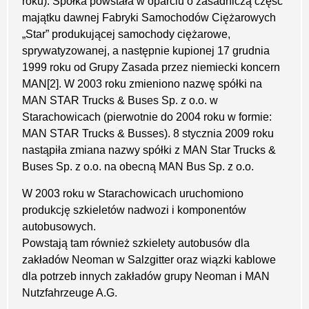
roku). Spółka powstała w oparciu o zasadniczą część
majątku dawnej Fabryki Samochodów Ciężarowych
„Star” produkującej samochody ciężarowe,
sprywatyzowanej, a następnie kupionej 17 grudnia
1999 roku od Grupy Zasada przez niemiecki koncern
MAN[2]. W 2003 roku zmieniono nazwę spółki na
MAN STAR Trucks & Buses Sp. z o.o. w
Starachowicach (pierwotnie do 2004 roku w formie:
MAN STAR Trucks & Busses). 8 stycznia 2009 roku
nastąpiła zmiana nazwy spółki z MAN Star Trucks &
Buses Sp. z o.o. na obecną MAN Bus Sp. z o.o.
W 2003 roku w Starachowicach uruchomiono
produkcję szkieletów nadwozi i komponentów
autobusowych.
Powstają tam również szkielety autobusów dla
zakładów Neoman w Salzgitter oraz wiązki kablowe
dla potrzeb innych zakładów grupy Neoman i MAN
Nutzfahrzeuge A.G.