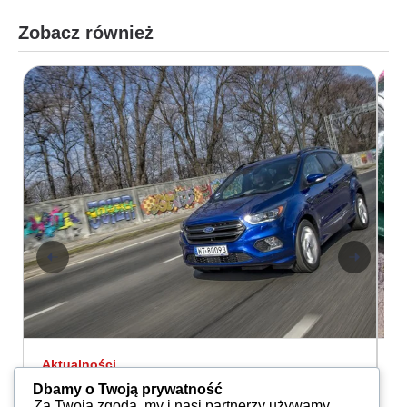
Zobacz również
Aktualności
A
Inteligentna zmiana
K
Dbamy o Twoją prywatność
Redakcja
13.08.2017
Za Twoją zgodą, my i nasi partnerzy używamy