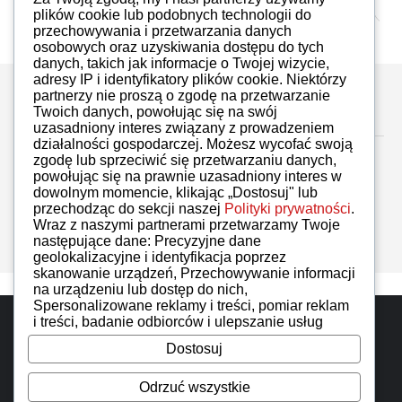
plików cookie lub podobnych technologii do
przechowywania i przetwarzania danych
osobowych oraz uzyskiwania dostępu do tych
danych, takich jak informacje o Twojej wizycie,
adresy IP i identyfikatory plików cookie. Niektórzy
partnerzy nie proszą o zgodę na przetwarzanie
Zostaw komentarz
Twoich danych, powołując się na swój
uzasadniony interes związany z prowadzeniem
działalności gospodarczej. Możesz wycofać swoją
zgodę lub sprzeciwić się przetwarzaniu danych,
powołując się na prawnie uzasadniony interes w
dowolnym momencie, klikając „Dostosuj" lub
przechodząc do sekcji naszej
Polityki prywatności
.
Brak komentarzy
Wraz z naszymi partnerami przetwarzamy Twoje
następujące dane: Precyzyjne dane
geolokalizacyjne i identyfikacja poprzez
skanowanie urządzeń, Przechowywanie informacji
na urządzeniu lub dostęp do nich,
Spersonalizowane reklamy i treści, pomiar reklam
Do góry
i treści, badanie odbiorców i ulepszanie usług
Dostosuj
iAuto wszelkie prawa zastrzeżone. Designed by
IzerGroup
Odrzuć wszystkie