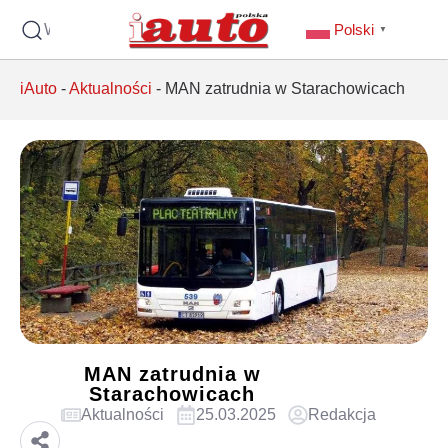
Wyszukaj
Polski
▼
iAuto
-
Aktualności
-
MAN zatrudnia w Starachowicach
MAN zatrudnia w
Starachowicach
Aktualności
25.03.2025
Redakcja