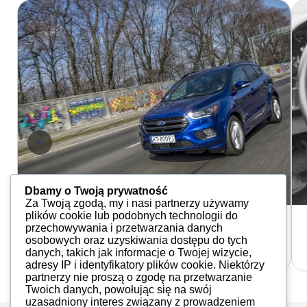
Dbamy o Twoją prywatność
Za Twoją zgodą, my i nasi partnerzy używamy
plików cookie lub podobnych technologii do
Aktualności
przechowywania i przetwarzania danych
Inteligentna zmiana
osobowych oraz uzyskiwania dostępu do tych
Redakcja
13.08.2017
danych, takich jak informacje o Twojej wizycie,
adresy IP i identyfikatory plików cookie. Niektórzy
partnerzy nie proszą o zgodę na przetwarzanie
Twoich danych, powołując się na swój
uzasadniony interes związany z prowadzeniem