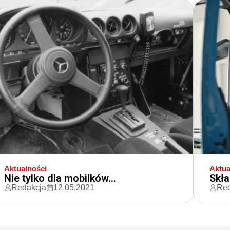
Aktualności
Aktua
Nie tylko dla mobilków...
Skła
Redakcja
12.05.2021
Red