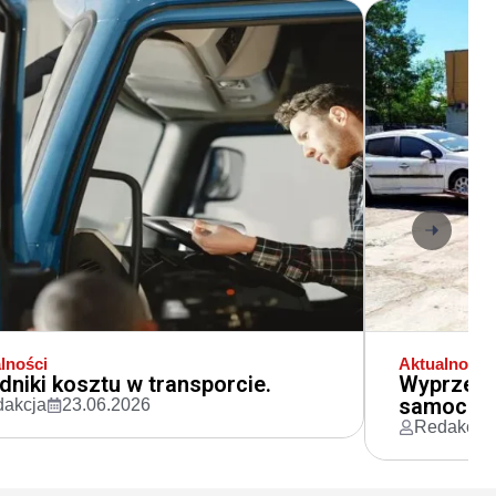
lności
Aktualności
dniki kosztu w transporcie.
Wyprzeda
samochod
akcja
23.06.2026
Redakcja