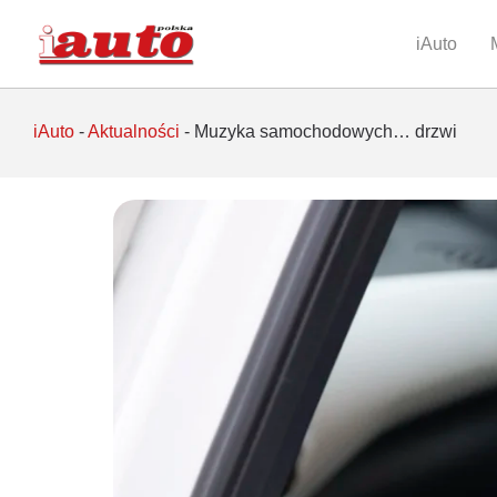
iAuto
iAuto
-
Aktualności
-
Muzyka samochodowych… drzwi