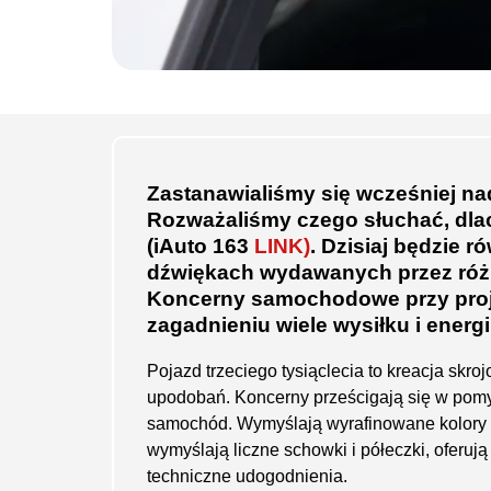
Zastanawialiśmy się wcześniej n
Rozważaliśmy czego słuchać, dlac
(iAuto 163
LINK)
. Dzisiaj będzie 
dźwiękach wydawanych przez ró
Koncerny samochodowe przy proj
zagadnieniu wiele wysiłku i energi
Pojazd trzeciego tysiąclecia to kreacja skr
upodobań. Koncerny prześcigają się w pomy
samochód. Wymyślają wyrafinowane kolory kar
wymyślają liczne schowki i półeczki, oferuj
techniczne udogodnienia.