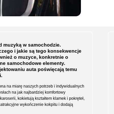
ad muzyką w samochodzie.
zego i jakie są tego konsekwencje
również o muzyce, konkretnie o
żne samochodowe elementy.
ektowaniu auta poświęcają temu
i.
ojona na miarę naszych potrzeb i indywidualnych
słach na jak najbardziej komfortowy
oserii, kokietują kształtem klamek i pokręteł,
ą atrakcyjne wykończenie kokpitu i dodają