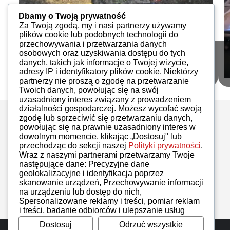
Dbamy o Twoją prywatność
Za Twoją zgodą, my i nasi partnerzy używamy
plików cookie lub podobnych technologii do
przechowywania i przetwarzania danych
osobowych oraz uzyskiwania dostępu do tych
iAuto nr 162
danych, takich jak informacje o Twojej wizycie,
iMoto
PDF
58
adresy IP i identyfikatory plików cookie. Niektórzy
partnerzy nie proszą o zgodę na przetwarzanie
Twoich danych, powołując się na swój
uzasadniony interes związany z prowadzeniem
działalności gospodarczej. Możesz wycofać swoją
zgodę lub sprzeciwić się przetwarzaniu danych,
powołując się na prawnie uzasadniony interes w
dowolnym momencie, klikając „Dostosuj" lub
przechodząc do sekcji naszej
Polityki prywatności
.
Wraz z naszymi partnerami przetwarzamy Twoje
następujące dane: Precyzyjne dane
geolokalizacyjne i identyfikacja poprzez
skanowanie urządzeń, Przechowywanie informacji
na urządzeniu lub dostęp do nich,
Spersonalizowane reklamy i treści, pomiar reklam
i treści, badanie odbiorców i ulepszanie usług
Dostosuj
Odrzuć wszystkie