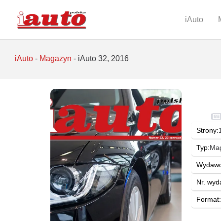
iAuto
iAuto
-
Magazyn
-
iAuto 32, 2016
Strony:
Typ:
Ma
Wydawc
Nr. wyd
Format: