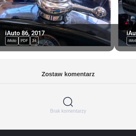
iAuto 86, 2017
iAu
iMoto
PDF
34
iMot
Zostaw komentarz
Brak komentarzy