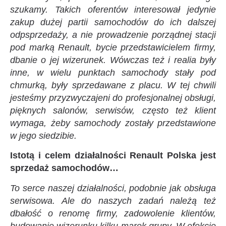
szukamy. Takich oferentów interesował jedynie
zakup dużej partii samochodów do ich dalszej
odpsprzedaży, a nie prowadzenie porządnej stacji
pod marką Renault, bycie przedstawicielem firmy,
dbanie o jej wizerunek. Wówczas też i realia były
inne, w wielu punktach samochody stały pod
chmurką, były sprzedawane z placu. W tej chwili
jesteśmy przyzwyczajeni do profesjonalnej obsługi,
pięknych salonów, serwisów, często też klient
wymaga, żeby samochody zostały przedstawione
w jego siedzibie.
Istotą i celem działalności Renault Polska jest
sprzedaż samochodów…
To serce naszej działalności, podobnie jak obsługa
serwisowa. Ale do naszych zadań należą też
dbałość o renomę firmy, zadowolenie klientów,
budowanie wizerunku kilku marek grupy. W efekcie