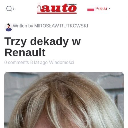
Wyszukaj
Polski
▼
Written by MIROSŁAW RUTKOWSKI
Trzy dekady w
Renault
0 comments
8 lat ago
Wiadomości