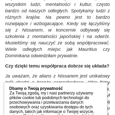
wszystkim ludzi, mentalności i kultur, często
bardzo od naszych odległych. Spotykamy ludzi z
różnych krajów. Na pewno jest to bardzo
rozwijające i wzbogacające. Kiedy się łączyliśmy
się z Nissanem, w koncernie odbywały się
szkolenia z mentalności japońskiej i na odwrót.
Musieliśmy się nauczyć ze sobą współpracować.
Wiele odległych miejsc jak Mauritius czy
Dominikana odwiedziłam prywatnie.
Czy dzięki temu współpraca dobrze się układa?
Ja uważam, że alians z Nissanem jest unikatowy
jeśli chodzi o branżę samochodową. Obie firmy
Dbamy o Twoją prywatność
reprezentowały bardzo różne rynki, inny know how,
Za Twoją zgodą, my i nasi partnerzy używamy
w związku z tym uzupełniamy się. Nissan otworzył
plików cookie lub podobnych technologii do
nam Azję, my Europę czy Amerykę Południową
przechowywania i przetwarzania danych
osobowych oraz uzyskiwania dostępu do tych
Nissanowi. Nissan ma uznane rozwiązania napędu
danych, takich jak informacje o Twojej wizycie,
4×4, my mamy małe Diesle, i tak dalej.