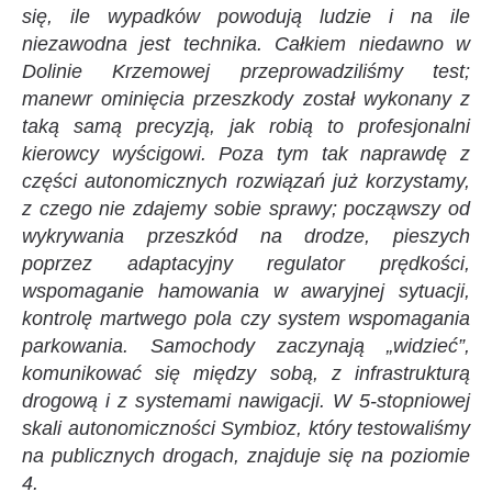
się, ile wypadków powodują ludzie i na ile
niezawodna jest technika. Całkiem niedawno w
Dolinie Krzemowej przeprowadziliśmy test;
manewr ominięcia przeszkody został wykonany z
taką samą precyzją, jak robią to profesjonalni
kierowcy wyścigowi. Poza tym tak naprawdę z
części autonomicznych rozwiązań już korzystamy,
z czego nie zdajemy sobie sprawy; począwszy od
wykrywania przeszkód na drodze, pieszych
poprzez adaptacyjny regulator prędkości,
wspomaganie hamowania w awaryjnej sytuacji,
kontrolę martwego pola czy system wspomagania
parkowania. Samochody zaczynają „widzieć”,
komunikować się między sobą, z infrastrukturą
drogową i z systemami nawigacji. W 5-stopniowej
skali autonomiczności Symbioz, który testowaliśmy
na publicznych drogach, znajduje się na poziomie
4.