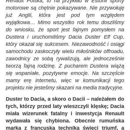
Renault Polska, to na przykład w Estonii sporty
motorowe są chętnie pokazywane. Nie przywołuję
już Anglii, która jest pod tym względem
wyjątkowa… Mimo wszystko rok temu doszliśmy
do wniosku, że sport jest fajnym pomysłem na
Dustera i uruchomiliśmy Dacia Duster Elf Cup,
który okazał się sukcesem. Niezawodność i osiągi
samochodu zaskoczyły wielu miłośników offroadu,
zawodnicy ze sobą rywalizują, ale jednocześnie
tworzą fajną rodzinę. Z pucharem Dustera wiążą
się wspaniałe, pozytywne emocje. Na szczęście
mamy erę internetu, więc w komunikacji tego
projektu nie jesteśmy skazani na media tradycyjne.
Duster to Dacia, a skoro o Dacii – należałem do
tych, którzy przed laty wieszczyli klęskę; Dacia
miała wizerunek fatalny i inwestycja Renault
wydawała się chybiona. Obecnie rumuńska
marka z francuską techniką święci triumf, a