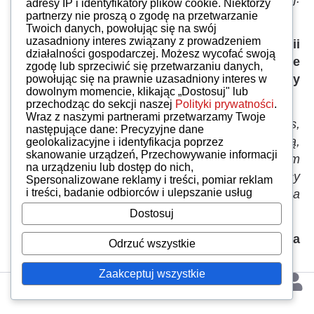
adresy IP i identyfikatory plików cookie. Niektórzy
Niewątpliwie ten mariaż jest fantastyczny.
partnerzy nie proszą o zgodę na przetwarzanie
Twoich danych, powołując się na swój
uzasadniony interes związany z prowadzeniem
W tej sytuacji pokrewieństwo techniczne Dacii
działalności gospodarczej. Możesz wycofać swoją
nie tylko z Renault, ale i z Nissanem nie
zgodę lub sprzeciwić się przetwarzaniu danych,
powinno nikogo dziwić. Czy podobne efekty
powołując się na prawnie uzasadniony interes w
dowolnym momencie, klikając „Dostosuj" lub
przyniosą związki z Mitsubishi?
przechodząc do sekcji naszej
Polityki prywatności
.
Wraz z naszymi partnerami przetwarzamy Twoje
Grupa Renault to też Dacia, Samsung Motors,
następujące dane: Precyzyjne dane
mamy alians Nissanem, kontrakt z Ładą,
geolokalizacyjne i identyfikacja poprzez
skanowanie urządzeń, Przechowywanie informacji
współpracę z Daimlerem i z Mitsubishi W zeszłym
na urządzeniu lub dostęp do nich,
roku sprzedaliśmy łącznie10 milionów 600 tysięcy
Spersonalizowane reklamy i treści, pomiar reklam
i treści, badanie odbiorców i ulepszanie usług
samochodów i byliśmy pierwszym koncernem na
świecie. Łączenie sił ma sens.
Dostosuj
Czy przyszłość motoryzacji to konsolidacja
Odrzuć wszystkie
wielu marek w kilku koncernach?
Zaakceptuj wszystkie
Globalizacja postępuje od dawna i nie ma od tego
odwrotu. Niewątpliwie przyszłość motoryzacji to