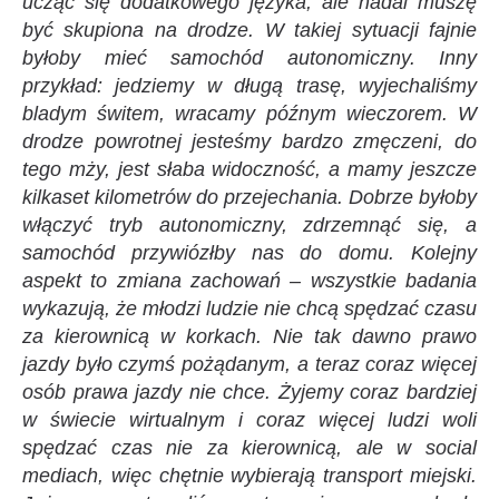
ucząc się dodatkowego języka, ale nadal muszę
być skupiona na drodze. W takiej sytuacji fajnie
byłoby mieć samochód autonomiczny. Inny
przykład: jedziemy w długą trasę, wyjechaliśmy
bladym świtem, wracamy późnym wieczorem. W
drodze powrotnej jesteśmy bardzo zmęczeni, do
tego mży, jest słaba widoczność, a mamy jeszcze
kilkaset kilometrów do przejechania. Dobrze byłoby
włączyć tryb autonomiczny, zdrzemnąć się, a
samochód przywiózłby nas do domu. Kolejny
aspekt to zmiana zachowań – wszystkie badania
wykazują, że młodzi ludzie nie chcą spędzać czasu
za kierownicą w korkach. Nie tak dawno prawo
jazdy było czymś pożądanym, a teraz coraz więcej
osób prawa jazdy nie chce. Żyjemy coraz bardziej
w świecie wirtualnym i coraz więcej ludzi woli
spędzać czas nie za kierownicą, ale w social
mediach, więc chętnie wybierają transport miejski.