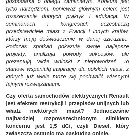
gospodarka o obiegu zamkniętym. Konkurs jest
tylko narzędziem, ponieważ głównym celem jest
rozszerzanie dobrych praktyk i edukacja. W
seminariach i kongresach uczestniczą
przedstawiciele miast z Francji i innych krajów,
którzy mają doświadczenie w danej dziedzinie.
Podczas spotkań pokazują swoje najlepsze
projekty, analizują powody sukcesów, ale
prezentują także wnioski z niepowodzeń. To
stanowi wspaniałą inspirację dla polskich miast, z
których już wiele może się pochwalić własnymi
fajnymi rozwiązaniami.
Czy oferta samochodów elektrycznych Renault
jest efektem restrykcji i przepisów unijnych lub
władz niektórych miast? Jednocześnie
najbardziej rozpowszechnionym silnikiem
koncernu jest 1,5 dCi, czyli Diesel, który
zwłaszcza ostatnio ma paskudną opinię.