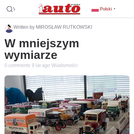
Wyszukaj
Polski
▼
Written by MIROSŁAW RUTKOWSKI
W mniejszym
wymiarze
0 comments
9 lat ago
Wiadomości