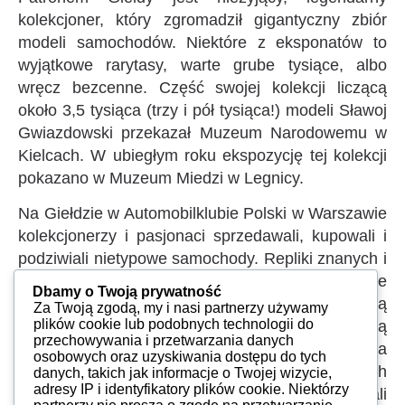
kolekcjoner, który zgromadził gigantyczny zbiór
modeli samochodów. Niektóre z eksponatów to
wyjątkowe rarytasy, warte grube tysiące, albo
wręcz bezcenne. Część swojej kolekcji liczącą
około 3,5 tysiąca (trzy i pół tysiąca!) modeli Sławoj
Gwiazdowski przekazał Muzeum Narodowemu w
Kielcach. W ubiegłym roku ekspozycję tej kolekcji
pokazano w Muzeum Miedzi w Legnicy.
Na Giełdzie w Automobilklubie Polski w Warszawie
kolekcjonerzy i pasjonaci sprzedawali, kupowali i
podziwiali nietypowe samochody. Repliki znanych i
nieznanych aut, dla laika są podobne, widzi że
Dbamy o Twoją prywatność
różnią się skalą odwzorowania i dokładnością
Za Twoją zgodą, my i nasi partnerzy używamy
plików cookie lub podobnych technologii do
wykonania, ale nie wie dlaczego jedne kosztują
przechowywania i przetwarzania danych
setki, a inne tylko kilka złotych. Dlaczego na
osobowych oraz uzyskiwania dostępu do tych
zakończenie giełdy jedni siedzieli przy pustych
danych, takich jak informacje o Twojej wizycie,
adresy IP i identyfikatory plików cookie. Niektórzy
stolikach, gdyż wszystko sprzedali, a inni pakowali