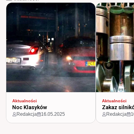
Aktualności
Aktualności
Noc Klasyków
Zakaz silnik
Redakcja
16.05.2025
Redakcja
1