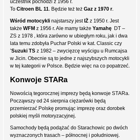
uczestnik pochodzi z 1956 r.
To
Citroen BL 11
. Będzie też też
Gaz z 1970 r
.
Wśród motocykli
najstarszy jest
IŻ
z 1950 r. Jest
także
WFM
z 1956 r. Ale mamy także
Yamahę
DT –
ZS z 1978 , która zarówno w ubiegłym roku, jak i dwa
lata temu zdobyła Puchar Polski w kat. Classic czy
’
Suzuki TS
z 1982 – zwycięzcę wyścigu u Rumcajsa
w Jicin. Obecnie są to jedne z najszybszych motocykli
w tej kategorii w Polsce. Będzie więc na co popatrzeć.
Konwoje STARa
Nowością tegorocznej imprezy będą konwoje STARa.
Począwszy od 24 sierpnia ciężarówki będą
przemierzać Polskę promując imprezę oraz dorobek
polskiej myśli motoryzacyjnej.
Samochody będą podążać do Starachowic po dwóch
wyznaczonych trasach – północnej i południowej.