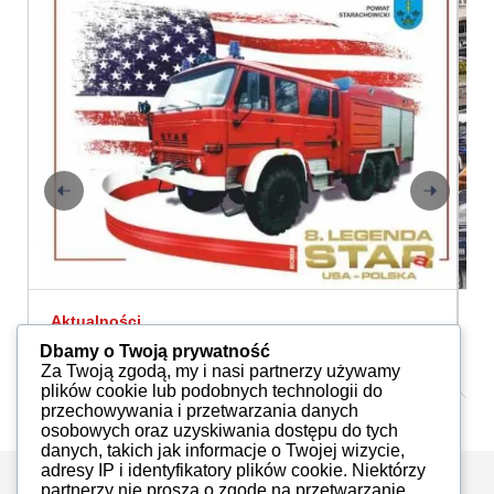
Aktualności
A
Gran Turismo Polonia 2022 w Warszawie
P
Dbamy o Twoją prywatność
Redakcja
08.07.2022
Za Twoją zgodą, my i nasi partnerzy używamy
plików cookie lub podobnych technologii do
przechowywania i przetwarzania danych
osobowych oraz uzyskiwania dostępu do tych
danych, takich jak informacje o Twojej wizycie,
adresy IP i identyfikatory plików cookie. Niektórzy
partnerzy nie proszą o zgodę na przetwarzanie