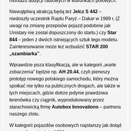
montażu audycji radiowych w warunkach polowych.
Niewątpliwą atrakcją będą też
Jelcz S 442
–
niedoszły uczestnik Rajdu Paryż – Dakar w 1989 r. (Z
uwagi na zmianę przepisów pojazd podobnie jak
Unistary nie został dopuszczony do startu.) czy
Star
844
– jeden z dwóch istniejących sztuk tego modelu.
Zainteresowanie może też wzbudzić
STAR 200
„szambiarka”
.
Wprawdzie poza klasyfikacją, ale w kategorii „warte
zobaczenia” będzie np.
AH 20.44
, czyli pierwszy
prototyp nowego polskiego samochodu, który można
spotkać nie tylko na publicznych drogach, ale także w
tych miejscach, gdzie dotrze jedynie prawdziwa
terenówka czy ciągnik, wyprodukowany przez
starachowicką firmę
Autobox Innovations
– partnera
naszego zlotu.
W kategorii pojazdów osobowych najstarszy jak dotąd