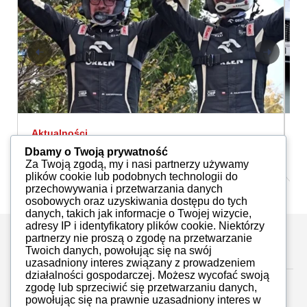
Aktualności
A
Kajetanowicz i Szczepaniak mistrzami
E
Dbamy o Twoją prywatność
świ...
Za Twoją zgodą, my i nasi partnerzy używamy
Redakcja
19.11.2023
plików cookie lub podobnych technologii do
przechowywania i przetwarzania danych
osobowych oraz uzyskiwania dostępu do tych
danych, takich jak informacje o Twojej wizycie,
adresy IP i identyfikatory plików cookie. Niektórzy
partnerzy nie proszą o zgodę na przetwarzanie
Zostaw komentarz
Twoich danych, powołując się na swój
uzasadniony interes związany z prowadzeniem
działalności gospodarczej. Możesz wycofać swoją
zgodę lub sprzeciwić się przetwarzaniu danych,
powołując się na prawnie uzasadniony interes w