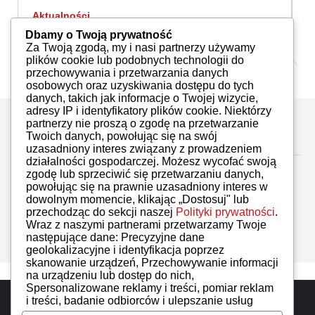
Aktualności
A
Dlaczego brakuje kierowców
P
Dbamy o Twoją prywatność
zawodowych...
Za Twoją zgodą, my i nasi partnerzy używamy
Redakcja
21.06.2022
plików cookie lub podobnych technologii do
przechowywania i przetwarzania danych
osobowych oraz uzyskiwania dostępu do tych
danych, takich jak informacje o Twojej wizycie,
adresy IP i identyfikatory plików cookie. Niektórzy
partnerzy nie proszą o zgodę na przetwarzanie
Zostaw komentarz
Twoich danych, powołując się na swój
uzasadniony interes związany z prowadzeniem
działalności gospodarczej. Możesz wycofać swoją
zgodę lub sprzeciwić się przetwarzaniu danych,
powołując się na prawnie uzasadniony interes w
dowolnym momencie, klikając „Dostosuj" lub
przechodząc do sekcji naszej
Polityki prywatności
.
Brak komentarzy
Wraz z naszymi partnerami przetwarzamy Twoje
następujące dane: Precyzyjne dane
geolokalizacyjne i identyfikacja poprzez
skanowanie urządzeń, Przechowywanie informacji
na urządzeniu lub dostęp do nich,
Spersonalizowane reklamy i treści, pomiar reklam
Do góry
i treści, badanie odbiorców i ulepszanie usług