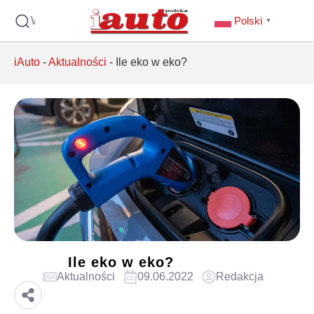
Wyszukaj
Polski
▼
iAuto
-
Aktualności
-
Ile eko w eko?
Ile eko w eko?
Aktualności
09.06.2022
Redakcja