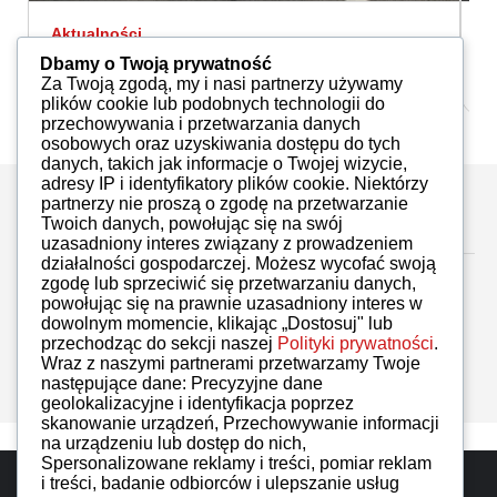
Aktualności
A
Inteligentna zmiana
N
Dbamy o Twoją prywatność
Redakcja
13.08.2017
Za Twoją zgodą, my i nasi partnerzy używamy
plików cookie lub podobnych technologii do
przechowywania i przetwarzania danych
osobowych oraz uzyskiwania dostępu do tych
danych, takich jak informacje o Twojej wizycie,
adresy IP i identyfikatory plików cookie. Niektórzy
partnerzy nie proszą o zgodę na przetwarzanie
Zostaw komentarz
Twoich danych, powołując się na swój
uzasadniony interes związany z prowadzeniem
działalności gospodarczej. Możesz wycofać swoją
zgodę lub sprzeciwić się przetwarzaniu danych,
powołując się na prawnie uzasadniony interes w
dowolnym momencie, klikając „Dostosuj" lub
przechodząc do sekcji naszej
Polityki prywatności
.
Brak komentarzy
Wraz z naszymi partnerami przetwarzamy Twoje
następujące dane: Precyzyjne dane
geolokalizacyjne i identyfikacja poprzez
skanowanie urządzeń, Przechowywanie informacji
na urządzeniu lub dostęp do nich,
Spersonalizowane reklamy i treści, pomiar reklam
Do góry
i treści, badanie odbiorców i ulepszanie usług