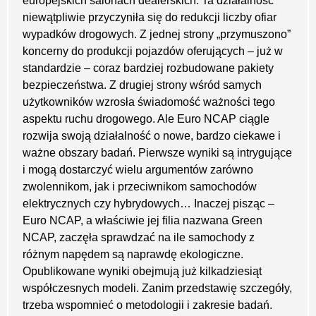
europejskich salonach dealerskich. Ta działalność
niewątpliwie przyczyniła się do redukcji liczby ofiar
wypadków drogowych. Z jednej strony „przymuszono”
koncerny do produkcji pojazdów oferujących – już w
standardzie – coraz bardziej rozbudowane pakiety
bezpieczeństwa. Z drugiej strony wśród samych
użytkowników wzrosła świadomość ważności tego
aspektu ruchu drogowego. Ale Euro NCAP ciągle
rozwija swoją działalność o nowe, bardzo ciekawe i
ważne obszary badań. Pierwsze wyniki są intrygujące
i mogą dostarczyć wielu argumentów zarówno
zwolennikom, jak i przeciwnikom samochodów
elektrycznych czy hybrydowych… Inaczej pisząc –
Euro NCAP, a właściwie jej filia nazwana Green
NCAP, zaczęła sprawdzać na ile samochody z
różnym napędem są naprawdę ekologiczne.
Opublikowane wyniki obejmują już kilkadziesiąt
współczesnych modeli. Zanim przedstawię szczegóły,
trzeba wspomnieć o metodologii i zakresie badań.