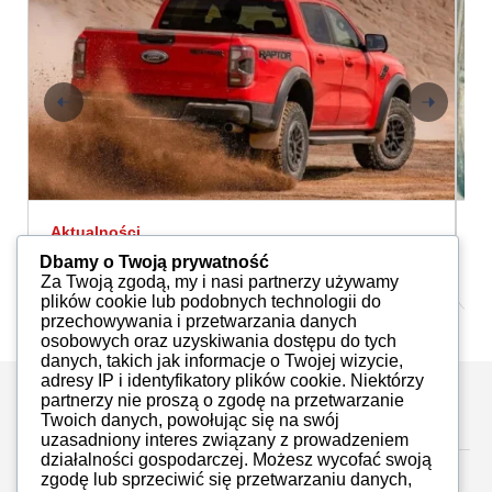
Aktualności
A
Ford Ranger Raptor z aktywnym
D
Dbamy o Twoją prywatność
wydechem
Za Twoją zgodą, my i nasi partnerzy używamy
Redakcja
19.10.2022
plików cookie lub podobnych technologii do
przechowywania i przetwarzania danych
osobowych oraz uzyskiwania dostępu do tych
danych, takich jak informacje o Twojej wizycie,
adresy IP i identyfikatory plików cookie. Niektórzy
partnerzy nie proszą o zgodę na przetwarzanie
Zostaw komentarz
Twoich danych, powołując się na swój
uzasadniony interes związany z prowadzeniem
działalności gospodarczej. Możesz wycofać swoją
zgodę lub sprzeciwić się przetwarzaniu danych,