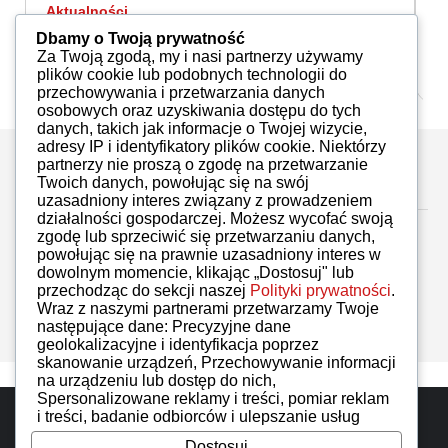
Aktualności
A
Noc Klasyków
Z
Dbamy o Twoją prywatność
r
Redakcja
16.05.2025
Za Twoją zgodą, my i nasi partnerzy używamy
plików cookie lub podobnych technologii do
przechowywania i przetwarzania danych
osobowych oraz uzyskiwania dostępu do tych
danych, takich jak informacje o Twojej wizycie,
adresy IP i identyfikatory plików cookie. Niektórzy
partnerzy nie proszą o zgodę na przetwarzanie
Zostaw komentarz
Twoich danych, powołując się na swój
uzasadniony interes związany z prowadzeniem
działalności gospodarczej. Możesz wycofać swoją
zgodę lub sprzeciwić się przetwarzaniu danych,
powołując się na prawnie uzasadniony interes w
dowolnym momencie, klikając „Dostosuj" lub
przechodząc do sekcji naszej
Polityki prywatności
.
Brak komentarzy
Wraz z naszymi partnerami przetwarzamy Twoje
następujące dane: Precyzyjne dane
geolokalizacyjne i identyfikacja poprzez
skanowanie urządzeń, Przechowywanie informacji
na urządzeniu lub dostęp do nich,
Spersonalizowane reklamy i treści, pomiar reklam
Do góry
i treści, badanie odbiorców i ulepszanie usług
Dostosuj