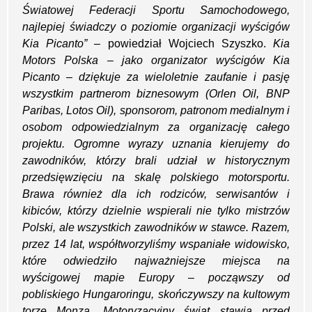
Światowej Federacji Sportu Samochodowego,
najlepiej świadczy o poziomie organizacji wyścigów
Kia Picanto”
– powiedział Wojciech Szyszko.
Kia
Motors Polska – jako organizator wyścigów Kia
Picanto – dziękuje za wieloletnie zaufanie i pasję
wszystkim partnerom biznesowym (Orlen Oil, BNP
Paribas, Lotos Oil), sponsorom, patronom medialnym i
osobom odpowiedzialnym za organizację całego
projektu. Ogromne wyrazy uznania kierujemy do
zawodników, którzy brali udział w historycznym
przedsięwzięciu na skalę polskiego motorsportu.
Brawa również dla ich rodziców, serwisantów i
kibiców, którzy dzielnie wspierali nie tylko mistrzów
Polski, ale wszystkich zawodników w stawce. Razem,
przez 14 lat, współtworzyliśmy wspaniałe widowisko,
które odwiedziło najważniejsze miejsca na
wyścigowej mapie Europy – począwszy od
pobliskiego Hungaroringu, skończywszy na kultowym
torze Monza. Motoryzacyjny świat stawia przed