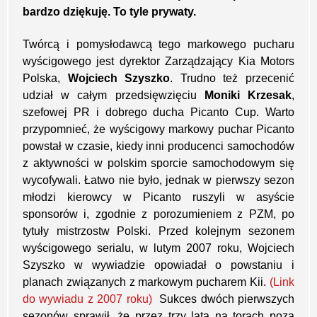
bardzo dziękuję. To tyle prywaty.
Twórcą i pomysłodawcą tego markowego pucharu
wyścigowego jest dyrektor Zarządzający Kia Motors
Polska,
Wojciech Szyszko
. Trudno też przecenić
udział w całym przedsięwzięciu
Moniki Krzesak
,
szefowej PR i dobrego ducha Picanto Cup. Warto
przypomnieć, że wyścigowy markowy puchar Picanto
powstał w czasie, kiedy inni producenci samochodów
z aktywności w polskim sporcie samochodowym się
wycofywali. Łatwo nie było, jednak w pierwszy sezon
młodzi kierowcy w Picanto ruszyli w asyście
sponsorów i, zgodnie z porozumieniem z PZM, po
tytuły mistrzostw Polski. Przed kolejnym sezonem
wyścigowego serialu, w lutym 2007 roku, Wojciech
Szyszko w wywiadzie opowiadał o powstaniu i
planach związanych z markowym pucharem Kii.
(Link
do wywiadu z 2007 roku)
Sukces dwóch pierwszych
sezonów sprawił, że przez trzy lata na torach poza