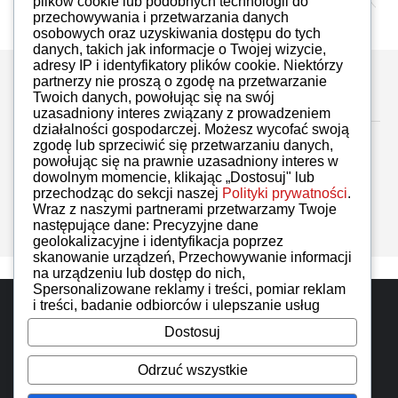
Marcin Suszczewski
01.03.2024
plików cookie lub podobnych technologii do
przechowywania i przetwarzania danych
osobowych oraz uzyskiwania dostępu do tych
danych, takich jak informacje o Twojej wizycie,
adresy IP i identyfikatory plików cookie. Niektórzy
partnerzy nie proszą o zgodę na przetwarzanie
Zostaw komentarz
Twoich danych, powołując się na swój
uzasadniony interes związany z prowadzeniem
działalności gospodarczej. Możesz wycofać swoją
zgodę lub sprzeciwić się przetwarzaniu danych,
powołując się na prawnie uzasadniony interes w
dowolnym momencie, klikając „Dostosuj" lub
przechodząc do sekcji naszej
Polityki prywatności
.
Brak komentarzy
Wraz z naszymi partnerami przetwarzamy Twoje
następujące dane: Precyzyjne dane
geolokalizacyjne i identyfikacja poprzez
skanowanie urządzeń, Przechowywanie informacji
na urządzeniu lub dostęp do nich,
Spersonalizowane reklamy i treści, pomiar reklam
Do góry
i treści, badanie odbiorców i ulepszanie usług
Dostosuj
iAuto wszelkie prawa zastrzeżone. Designed by
IzerGroup
Odrzuć wszystkie