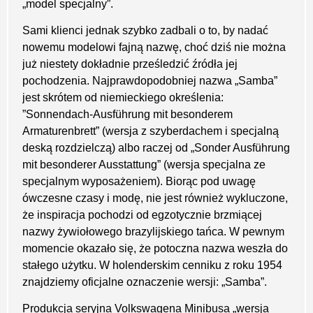
„model specjalny”.
Sami klienci jednak szybko zadbali o to, by nadać
nowemu modelowi fajną nazwę, choć dziś nie można
już niestety dokładnie prześledzić źródła jej
pochodzenia. Najprawdopodobniej nazwa „Samba”
jest skrótem od niemieckiego określenia:
”Sonnendach-Ausführung mit besonderem
Armaturenbrett” (wersja z szyberdachem i specjalną
deską rozdzielczą) albo raczej od „Sonder Ausführung
mit besonderer Ausstattung” (wersja specjalna ze
specjalnym wyposażeniem). Biorąc pod uwagę
ówczesne czasy i modę, nie jest również wykluczone,
że inspiracja pochodzi od egzotycznie brzmiącej
nazwy żywiołowego brazylijskiego tańca. W pewnym
momencie okazało się, że potoczna nazwa weszła do
stałego użytku. W holenderskim cenniku z roku 1954
znajdziemy oficjalne oznaczenie wersji: „Samba”.
Produkcja seryjna Volkswagena Minibusa „wersja