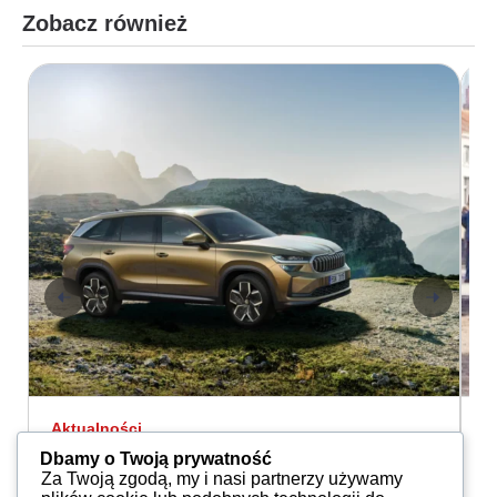
Zobacz również
Aktualności
A
Škoda Kodiaq drugiej generacji dołącza
P
Dbamy o Twoją prywatność
d...
Za Twoją zgodą, my i nasi partnerzy używamy