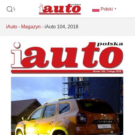
Wyszukaj
Polski
▼
iAuto
-
Magazyn
-
iAuto 104, 2018