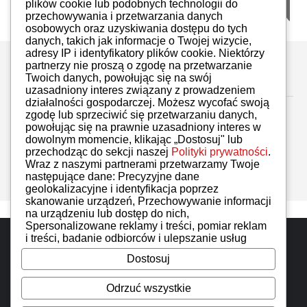
iMoto
PDF
36
plików cookie lub podobnych technologii do
przechowywania i przetwarzania danych
osobowych oraz uzyskiwania dostępu do tych
danych, takich jak informacje o Twojej wizycie,
adresy IP i identyfikatory plików cookie. Niektórzy
partnerzy nie proszą o zgodę na przetwarzanie
Zostaw komentarz
Twoich danych, powołując się na swój
uzasadniony interes związany z prowadzeniem
działalności gospodarczej. Możesz wycofać swoją
zgodę lub sprzeciwić się przetwarzaniu danych,
powołując się na prawnie uzasadniony interes w
dowolnym momencie, klikając „Dostosuj" lub
przechodząc do sekcji naszej
Polityki prywatności
.
Brak komentarzy
Wraz z naszymi partnerami przetwarzamy Twoje
następujące dane: Precyzyjne dane
geolokalizacyjne i identyfikacja poprzez
skanowanie urządzeń, Przechowywanie informacji
na urządzeniu lub dostęp do nich,
Spersonalizowane reklamy i treści, pomiar reklam
Do góry
i treści, badanie odbiorców i ulepszanie usług
Dostosuj
iAuto wszelkie prawa zastrzeżone. Designed by
IzerGroup
Odrzuć wszystkie