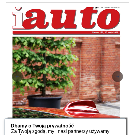
iAuto 132, 2019
i
Dbamy o Twoją prywatność
Za Twoją zgodą, my i nasi partnerzy używamy