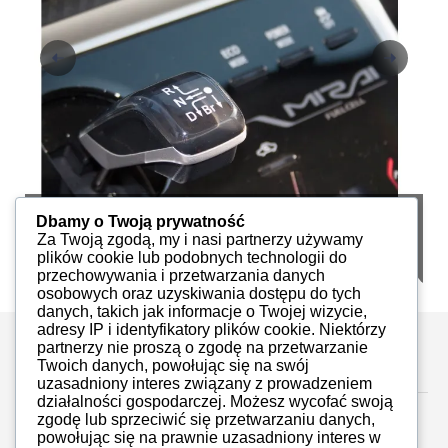
iAuto 131, 2019
i
Dbamy o Twoją prywatność
Za Twoją zgodą, my i nasi partnerzy używamy
iMoto
PDF
36
plików cookie lub podobnych technologii do
przechowywania i przetwarzania danych
osobowych oraz uzyskiwania dostępu do tych
danych, takich jak informacje o Twojej wizycie,
adresy IP i identyfikatory plików cookie. Niektórzy
partnerzy nie proszą o zgodę na przetwarzanie
Zostaw komentarz
Twoich danych, powołując się na swój
uzasadniony interes związany z prowadzeniem
działalności gospodarczej. Możesz wycofać swoją
zgodę lub sprzeciwić się przetwarzaniu danych,
powołując się na prawnie uzasadniony interes w