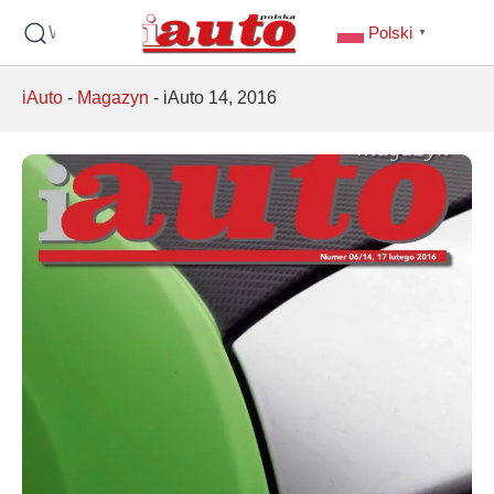
Wyszukaj
Polski
▼
iAuto
-
Magazyn
-
iAuto 14, 2016