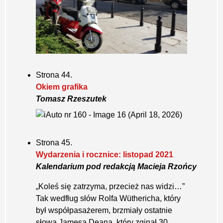
Strona 44.
Okiem grafika
Tomasz Rzeszutek
Strona 45.
Wydarzenia i rocznice: listopad 2021
Kalendarium pod redakcją Macieja Rzońcy
„Koleś się zatrzyma, przecież nas widzi…”
Tak wedfług słów Rolfa Wüthericha, który
był współpasażerem, brzmiały ostatnie
słowa Jamesa Deana, który zginął 30