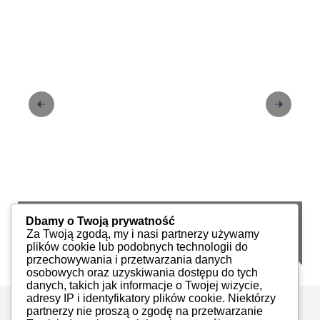
iAuto 13, 2016
i
Dbamy o Twoją prywatność
Za Twoją zgodą, my i nasi partnerzy używamy
iMoto
PDF
30
plików cookie lub podobnych technologii do
przechowywania i przetwarzania danych
osobowych oraz uzyskiwania dostępu do tych
danych, takich jak informacje o Twojej wizycie,
adresy IP i identyfikatory plików cookie. Niektórzy
partnerzy nie proszą o zgodę na przetwarzanie