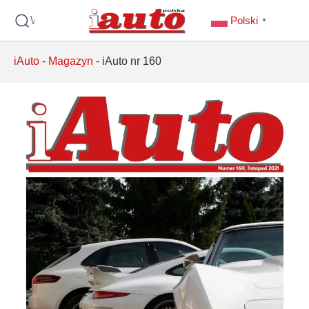
Wyszukaj
Polski
▼
iAuto
-
Magazyn
-
iAuto nr 160