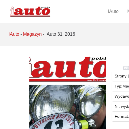
iAuto
iAuto
-
Magazyn
-
iAuto 31, 2016
Strony:
Typ:
Ma
Wydawc
Nr. wyd
Format: