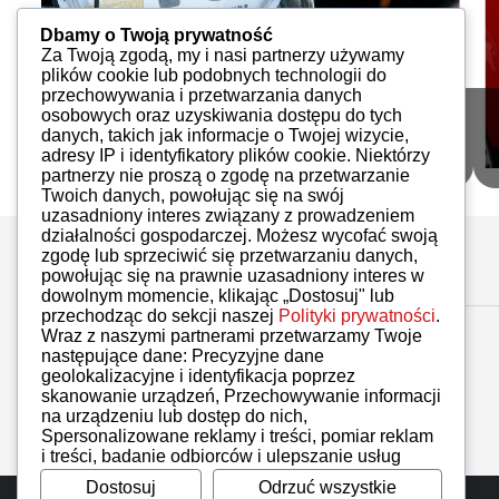
Dbamy o Twoją prywatność
Za Twoją zgodą, my i nasi partnerzy używamy
plików cookie lub podobnych technologii do
przechowywania i przetwarzania danych
osobowych oraz uzyskiwania dostępu do tych
iAuto 31, 2016
danych, takich jak informacje o Twojej wizycie,
iMoto
PDF
17
adresy IP i identyfikatory plików cookie. Niektórzy
partnerzy nie proszą o zgodę na przetwarzanie
Twoich danych, powołując się na swój
uzasadniony interes związany z prowadzeniem
działalności gospodarczej. Możesz wycofać swoją
zgodę lub sprzeciwić się przetwarzaniu danych,
powołując się na prawnie uzasadniony interes w
dowolnym momencie, klikając „Dostosuj" lub
przechodząc do sekcji naszej
Polityki prywatności
.
Wraz z naszymi partnerami przetwarzamy Twoje
następujące dane: Precyzyjne dane
geolokalizacyjne i identyfikacja poprzez
skanowanie urządzeń, Przechowywanie informacji
na urządzeniu lub dostęp do nich,
Spersonalizowane reklamy i treści, pomiar reklam
i treści, badanie odbiorców i ulepszanie usług
Dostosuj
Odrzuć wszystkie