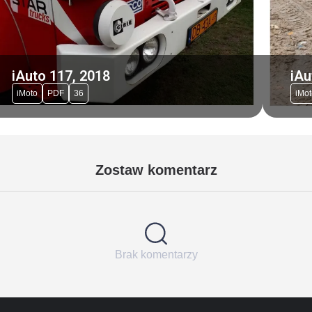
iAuto 117, 2018
iAu
iMoto
PDF
36
iMot
Zostaw komentarz
Brak komentarzy