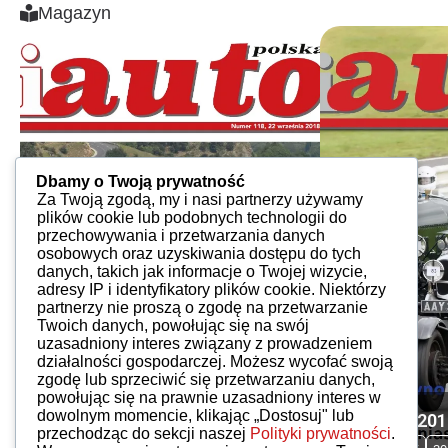
Magazyn
Dbamy o Twoją prywatność
Za Twoją zgodą, my i nasi partnerzy używamy
plików cookie lub podobnych technologii do
przechowywania i przetwarzania danych
osobowych oraz uzyskiwania dostępu do tych
danych, takich jak informacje o Twojej wizycie,
adresy IP i identyfikatory plików cookie. Niektórzy
partnerzy nie proszą o zgodę na przetwarzanie
Twoich danych, powołując się na swój
uzasadniony interes związany z prowadzeniem
działalności gospodarczej. Możesz wycofać swoją
zgodę lub sprzeciwić się przetwarzaniu danych,
powołując się na prawnie uzasadniony interes w
dowolnym momencie, klikając „Dostosuj" lub
iAuto 118, 2018
iAuto 13, 20
przechodząc do sekcji naszej
Polityki prywatności
.