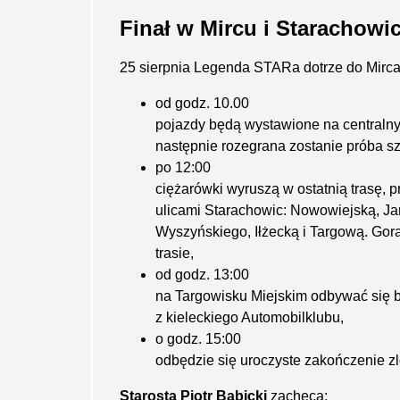
Finał w Mircu i Starachowi
25 sierpnia Legenda STARa dotrze do Mirca
od godz. 10.00
pojazdy będą wystawione na centraln
następnie rozegrana zostanie próba sz
po 12:00
ciężarówki wyruszą w ostatnią trasę, 
ulicami Starachowic: Nowowiejską, Ja
Wyszyńskiego, Iłżecką i Targową. Go
trasie,
od godz. 13:00
na Targowisku Miejskim odbywać się
z kieleckiego Automobilklubu,
o godz. 15:00
odbędzie się uroczyste zakończenie z
Starosta Piotr Babicki
zachęca: