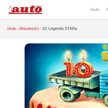
iAuto
iAuto
-
Aktualności
-
10. Legenda STARa