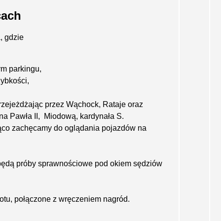
cach
, gdzie
ym parkingu,
ybkości,
przejeżdżając przez Wąchock, Rataje oraz
na Pawła II, Miodową, kardynała S.
rąco zachęcamy do oglądania pojazdów na
 będą próby sprawnościowe pod okiem sędziów
lotu, połączone z wręczeniem nagród.