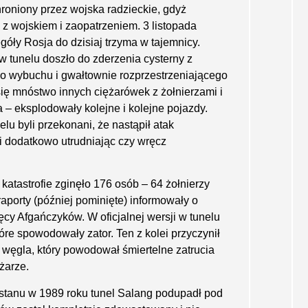
hroniony przez wojska radzieckie, gdyż
z wojskiem i zaopatrzeniem. 3 listopada
góły Rosja do dzisiaj trzyma w tajem­nicy.
 tunelu doszło do zderzenia cysterny z
o wybuchu i gwałtownie rozprzestrzeniającego
ię mnóstwo innych ciężarówek z żołnierzami i
 – eksplodowały kolejne i kolejne pojazdy.
lu byli przekonani, że nastąpił atak
mi dodatkowo utrudniając czy wręcz
katastrofie zginęło 176 osób – 64 żołnierzy
aporty (później pominięte) informowały o
ięcy Afgańczyków. W oficjalnej wersji w tunelu
e spowodo­wały zator. Ten z kolei przyczynił
 węgla, który powodował śmiertelne zatrucia
żarze.
istanu w 1989 roku tunel Salang podupadł pod