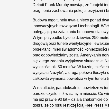
Detroit Frank Murphy mówiąc, że “projekt 
pragnienia zachowania pokoju, przyjaźni i br
Budowa tego tunelu trwała nieco ponad dwa
innowacyj­nych rozwiązań i technologii. Wś
polegającą na zatapianiu betonowo-stalowy
W tym przypadku było to dziewięć 250-metr
drogową oraz tunele wentylacyjne i ewakuac
projektanci mieli świadomość konieczności d
prac odpowiedzialny został Amerykanin no
się z tego zadania wyjątkowo skutecznie. N
wysokości ok. 30 metrów. W każdej mieściło
wysysała “zużyte”, a druga połowa tłoczyła św
całkowita wymiana powietrza w tym tunelu t
W rezultacie, paradoksalnie, powietrze w tun
bardzie czyste, niż w samym mieście. Co wię
ma już prawie 90 lat – działa znakomicie do d
dobra, że co roku jest częścią Free Press M