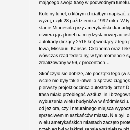
mającego swoją trasę w podwodnym tunel
Kolejny tunel, o którym chciałbym napisać, 
wyżej, czyli 28 października 1992 roku. W t
stanie Minnesota przy amerykańsko-kanadyjs
otwiera jącą tunel na międzystanowej autostr
autotrady (liczący 2518 km) wiodący z tego
Iowa, Missouri, Kansas, Oklahoma oraz Teks
wówczas rząd federalny, w tym momencie s
zrealizowany w 99,7 procentach…
Skończyło sie dobrze, ale początki tego (w 
wcale nie były takie łatwe, a sprawa ciągnęła
pierwszy projekt odcinka autostrady przez D
trasa miała prze­biegać wzdłuż linii brzegow
wyburzenia wielu budyn­ków w śródmieściu.
od jeziora, czyli naturalnego miejsca wypo
sprzeciwem mieszkańców miasta. Nie byli on
wielu amerykańskich miastach zaczęto prote
przebieg był w jakimś sensie ważniejszy ni