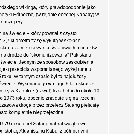
andskiego wikinga, który prawdopodobnie jako
meryki Północnej (w rejonie obecnej Kanady) w
naszej ery.
m na świecie – który powstał z czysto
ą 2,7 kilometra trasę wykutą w skałach
a skraju zainte­resowania światowych mocarstw.
y na drodze do “skomunizowania” Pakistanu i
na świecie. Jednym ze sposobów zaskarbienia
ojekt przebicia wspo­mnianego wyżej tunelu
ku. W tamtym czasie był to najdłuższy i
świecie. Wykonano go w ciągu 8 lat i skracał
olicy w Kabulu z (nawet) trzech dni do około 10
o 1973 roku, obecnie znajduje się na trzecim
zasowa droga przez przełęcz Salang pięła się
sto kompletnie nieprzejezdna.
 1979 roku tunel Salang nabrał wyjątkowo
n stolicę Afga­nistanu Kabul z północnymi