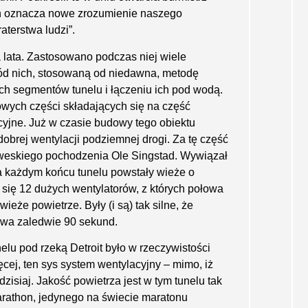
ten oznacza nowe zrozumienie naszego
aterstwa ludzi”.
 lata. Zastosowano podczas niej wiele
ród nich, stosowaną od niedawna, metodę
ch segmentów tunelu i łączeniu ich pod wodą.
owych części składających się na część
yjne. Już w czasie budowy tego obiektu
obrej wentylacji podziemnej drogi. Za tę część
rweskiego pochodzenia Ole Singstad. Wywiązał
a każdym końcu tunelu powstały wieże o
 się 12 dużych wentylatorów, z których połowa
ieże powie­trze. Były (i są) tak silne, że
rwa zaledwie 90 sekund.
elu pod rzeką Detroit było w rzeczywistości
cej, ten sys sys­tem wentylacyjny – mimo, iż
zisiaj. Jakość powie­trza jest w tym tunelu tak
arathon, jedynego na świe­cie maratonu