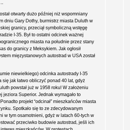
u…
został otwarty dużo później niż wspomniany
ym dniu Gary Dothy, burmistrz miasta Duluth w
kiej granicy, przeciął symboliczną wstęgę
a­dzie I-35. Był to ostatni odcinek ważnej
 pogranicznego miasta na południe przez stany
as do granicy z Meksykiem. Jak ogłosił
ystem mięzystanowych autostrad w USA został
sumie niewielkiego) odcinka autostrady I-35
 się jak łatwo obliczyć ponad 40 lat, gdyż
uluth powstał już w 1958 roku! W założeniu
ej jeziora Superior. Jednak wymagało to
 Ponadto projekt “odcinał” mieszkańców miasta
czynku. Spotkało się to ze zdecy­dowanym
i w tym osamotnieni, gdyż w latach 60-tych w
stować przeciwko budowie autostrad, jeśli ich
ż interes mieszkańców. W protestach