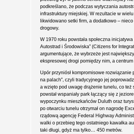
podkreślano, że podczas wytyczania autostr
infrastruktury miejskiej. W rezultacie w wie
likwidowano setki firm, a dodatkowo – nieco
drogowy.
W 1970 roku powstała społeczna inicjatywa 
Autostrad i Środowiska” (Citizens for Integ
argumentujące, że wybrzeże jest największ
ekspresowej drogi pomiędzy nim, a centrum 
Upór przyniósł kompromisowe rozwiązanie p
na palach”, czyli tradycyjnego jej poprowa
a wzięto pod uwagę drążenie tunelu, co też 
powstał wspaniały park łączący się z jezior
wypoczynku mieszkańców Duluth oraz turystów
po otwarciu tunelu otrzymał on nagrodę Ex
rządową agencję Federal Highway Administ
walki o przebieg tego ostatniego kawałka aut
taki długi, gdyż ma tylko… 450 metrów.