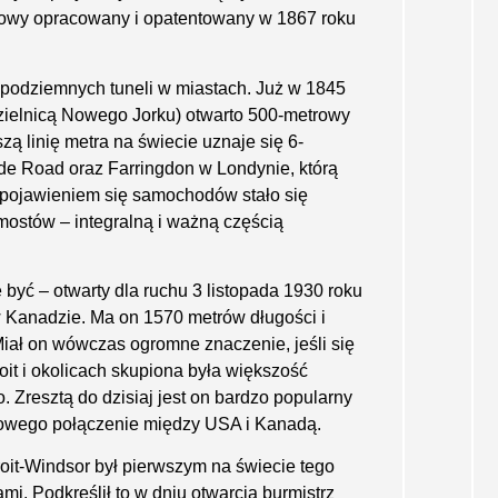
howy opracowany i opatentowany w 1867 roku
 podziemnych tuneli w miastach. Już w 1845
zielnicą Nowego Jorku) otwarto 500-metrowy
zą linię metra na świecie uznaje się 6-
gde Road oraz Farringdon w Lon­dynie, którą
 pojawieniem się samochodów stało się
 mostów – integralną i ważną częścią
yć – otwarty dla ruchu 3 listopada 1930 roku
w Kanadzie. Ma on 1570 metrów długości i
Miał on wówczas ogromne znaczenie, jeśli się
oit i okolicach skupiona była większość
Zresztą do dzisiaj jest on bardzo popularny
owego połączenie między USA i Kanadą.
tro­it-Windsor był pierwszym na świecie tego
 Pod­kreślił to w dniu otwarcia burmistrz