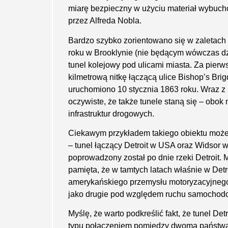
miarę bezpieczny w użyciu materiał wybuc
przez Alfreda Nobla.
Bardzo szybko zorientowano się w zale­tach
roku w Brooklynie (nie będącym wówczas d
tunel kolejowy pod ulicami miasta. Za pierws
kilmetrową nitkę łączącą ulice Bishop’s Bri
uruchomiono 10 stycznia 1863 roku. Wraz z
oczywiste, że także tunele staną się – obok
infrastruktur drogowych.
Ciekawym przykładem takiego obiektu może b
– tunel łączący Detroit w USA oraz Widsor 
poprowadzony został po dnie rzeki Detroit. 
pamięta, że w tamtych latach właśnie w Detr
amerykańskiego przemysłu motoryzacyjnego. 
jako drugie pod względem ruchu samochod
Myślę, że warto podkreślić fakt, że tunel De
typu połączeniem pomiędzy dwoma państwami.