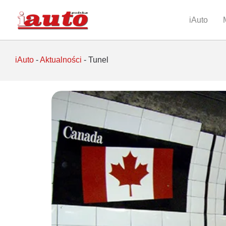
iAuto
iAuto
-
Aktualności
-
Tunel