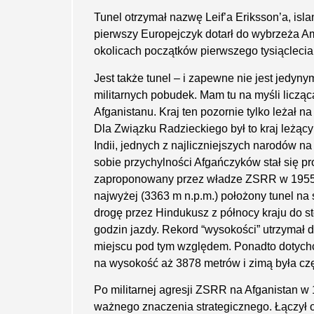
Tunel otrzymał nazwę Leif’a Eriksson’a, isl
pierwszy Europejczyk dotarł do wybrzeża A
okolicach początków pierwszego tysiąclecia 
Jest także tunel – i zapewne nie jest jedy­ny
militarnych pobudek. Mam tu na myśli licząc
Afganistanu. Kraj ten pozornie tylko leżał n
Dla Związku Radzieckiego był to kraj leżąc
Indii, jednych z najliczniejszych narodów 
sobie przychylności Afgańczyków stał się pr
zaproponowany przez władze ZSRR w 1955 ro
najwyżej (3363 m n.p.m.) położony tunel na 
drogę przez Hindukusz z północy kraju do st
godzin jazdy. Rekord “wysokości” utrzymał d
miejscu pod tym względem. Ponadto dotychc
na wysokość aż 3878 metrów i zimą była czę
Po militarnej agresji ZSRR na Afganistan w
ważnego znaczenia strategicznego. Łączył o