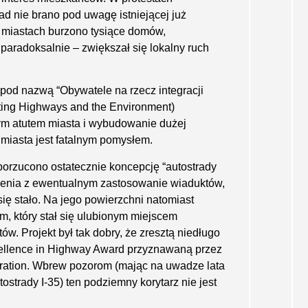
ad nie brano pod uwagę istniejącej już
lu miastach burzono tysiące domów,
 paradoksalnie – zwiększał się lokalny ruch
pod nazwą “Obywatele na rzecz integracji
rating Highways and the Environment)
ym atutem miasta i wybudowanie dużej
miasta jest fatalnym pomysłem.
orzucono ostatecznie koncepcję “autostrady
dzenia z ewentualnym zastosowanie wiaduktów,
się stało. Na jego powierzchni natomiast
em, który stał się ulubionym miejscem
. Projekt był tak dobry, że zresztą niedługo
cellence in Highway Award przyznawaną przez
ration. Wbrew pozorom (mając na uwadze lata
ostrady I-35) ten pod­ziemny korytarz nie jest