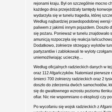
rejonami kraju. Był on szczególnie mocno c
każdego dnia przejeżdżały tamtędy konwoje 
wydarzyła się w tunelu tragedia, której szcze
Według najbardziej prawdopodobnej wersji w
paliwem z jakimś innym pojazdem. Doszło d
się pożaru. Ponieważ w tunelu znajdowało s
amunicją roz­poczęła się reakcja łańcuchowa
Dodatkowo, żołnierze strzegący wylotów tune
partyzantów i zablokowali te wyloty czołga
uniemożliwiając ucieczkę…
Według oficjalnych radzieckich danych w tej 
oraz 112 Afgańczyków. Natomiast pierwsze r
śmierci 700 żołnierzy radzieckich oraz 2 tys
doszło do zderzenia dwóch samochodów, któr
się do gwał­townego wzrostu poziomu tlenku
ofiar. Nic nie wspomniano o eksplozji czy po
Po wycofaniu się wojsk radzieckich z Afgan