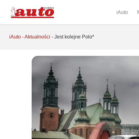
iAuto
iAuto
-
Aktualności
-
Jest kolejne Polo*