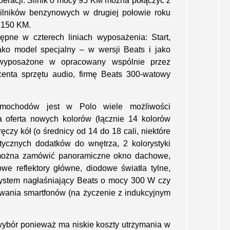
peracji. Silnik o mocy 95 KM można połączyć z
ilników benzynowych w drugiej połowie roku
 150 KM.
ępne w czterech liniach wyposażenia: Start,
jako model specjalny – w wersji Beats i jako
 wyposażone w opracowany wspólnie przez
enta sprzętu audio, firmę Beats 300-watowy
amochodów jest w Polo wiele możliwości
ta oferta nowych kolorów (łącznie 14 kolorów
czy kół (o średnicy od 14 do 18 cali, niektóre
stycznych dodatków do wnętrza, 2 kolorystyki
m można zamówić panoramiczne okno dachowe,
owe reflektory główne, diodowe światła tylne,
 system nagłaśniający Beats o mocy 300 W czy
wania smartfonów (na życzenie z indukcyjnym
ybór ponieważ ma niskie koszty utrzymania w