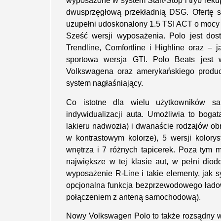
wyposażone w system Start-Stop i tryb reku
dwusprzęgłową przekładnią DSG. Ofertę s
uzupełni udoskonalony 1.5 TSI ACT o mocy
Sześć wersji wyposażenia. Polo jest dost
Trendline, Comfortline i Highline oraz – 
sportowa wersja GTI. Polo Beats jest
Volkswagena oraz amerykańskiego produc
system nagłaśniający.
Co istotne dla wielu użytkowników s
indywidualizacji auta. Umożliwia to boga
lakieru nadwozia) i dwanaście rodzajów obrę
w kontrastowym kolorze), 5 wersji kolory
wnętrza i 7 różnych tapicerek. Poza ty
największe w tej klasie aut, w pełni diod
wyposażenie R-Line i takie elementy, jak
opcjonalna funkcja bezprzewodowego łado
połączeniem z anteną samochodową).
Nowy Volkswagen Polo to także rozsądny w