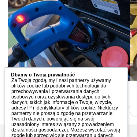
Dbamy o Twoją prywatność
Za Twoją zgodą, my i nasi partnerzy używamy
plików cookie lub podobnych technologii do
Aktualności
przechowywania i przetwarzania danych
Ile eko w eko?
osobowych oraz uzyskiwania dostępu do tych
Redakcja
09.06.2022
danych, takich jak informacje o Twojej wizycie,
adresy IP i identyfikatory plików cookie. Niektórzy
partnerzy nie proszą o zgodę na przetwarzanie
Twoich danych, powołując się na swój
uzasadniony interes związany z prowadzeniem
działalności gospodarczej. Możesz wycofać swoją
zgodę lub sprzeciwić się przetwarzaniu danych,