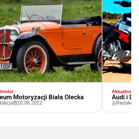
lności
Aktualności
um Motoryzacji Biała Olecka
Audi i Du
akcja
10.08.2022
Redakcja