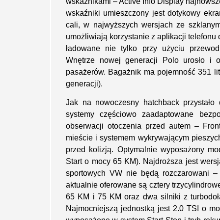
wskaźnikami – Active Info Display najnowsz
wskaźniki umieszczony jest dotykowy ekra
cali, w najwyższych wersjach ze szklanym
umożliwiają korzystanie z aplikacji telefon
ładowane nie tylko przy użyciu przewod
Wnętrze nowej generacji Polo urosło i o
pasażerów. Bagażnik ma pojemność 351 lit
generacji).
Jak na nowoczesny hatchback przystało 
systemy częściowo zaadaptowane bezpo
obserwacji otoczenia przed autem – Fron
mieście i systemem wykrywającym pieszyc
przed kolizją. Optymalnie wyposażony mo
Start o mocy 65 KM). Najdroższa jest wersja
sportowych VW nie będą rozczarowani – 
aktualnie oferowane są cztery trzycylindrow
65 KM i 75 KM oraz dwa silniki z turbod
Najmocniejszą jednostką jest 2.0 TSI o 