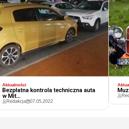
Aktualności
Aktua
Bezpłatna kontrola techniczna auta
Muze
w Mit...
Red
Redakcja
07.05.2022