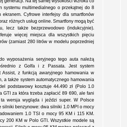
ej generacji. Na tej samej wysokości wzroku co
n systemu multimedialnego o przekątnej do 8
 ekranem. Cyfrowe interfejsy dla smartfonów
u oraz różnych usług online. Smartfony mogą być
u, lecz także bezprzewodowo (indukcyjnie).
feruje więcej miejsca dla wszystkich pięciu
rów (zamiast 280 litrów w modelu poprzedniej
do wyposażenia seryjnego tego auta należą
średnio z Golfa i z Passata. Jest system
t Assist, z funkcją awaryjnego hamowania w
h, a także system automatycznego hamowania
del podstawowy kosztuje 44.490 zł (Polo 1.0
 GTI za która trzeba zapłacić 89 690, ale fani
ta wersja wygląda i jeździ super. W Polsce
e silniki benzynowe: dwa silniki 1.0 MPI o mocy
oładowaniem 1.0 TSI o mocy 95 KM i 115 KM.
mocy 200 KM w Polo GTI. Wszystkie modele są