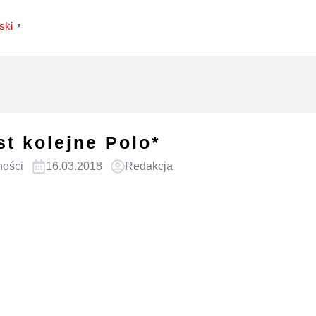
ski
▼
st kolejne Polo*
ności
16.03.2018
Redakcja