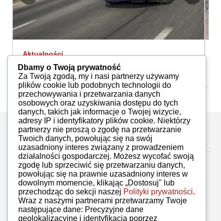
Aktualności
A
Inteligentna zmiana
K
Dbamy o Twoją prywatność
Redakcja
13.08.2017
Za Twoją zgodą, my i nasi partnerzy używamy
plików cookie lub podobnych technologii do
przechowywania i przetwarzania danych
osobowych oraz uzyskiwania dostępu do tych
danych, takich jak informacje o Twojej wizycie,
adresy IP i identyfikatory plików cookie. Niektórzy
partnerzy nie proszą o zgodę na przetwarzanie
Zostaw komentarz
Twoich danych, powołując się na swój
uzasadniony interes związany z prowadzeniem
działalności gospodarczej. Możesz wycofać swoją
zgodę lub sprzeciwić się przetwarzaniu danych,
powołując się na prawnie uzasadniony interes w
dowolnym momencie, klikając „Dostosuj" lub
przechodząc do sekcji naszej
Polityki prywatności
.
Brak komentarzy
Wraz z naszymi partnerami przetwarzamy Twoje
następujące dane: Precyzyjne dane
geolokalizacyjne i identyfikacja poprzez