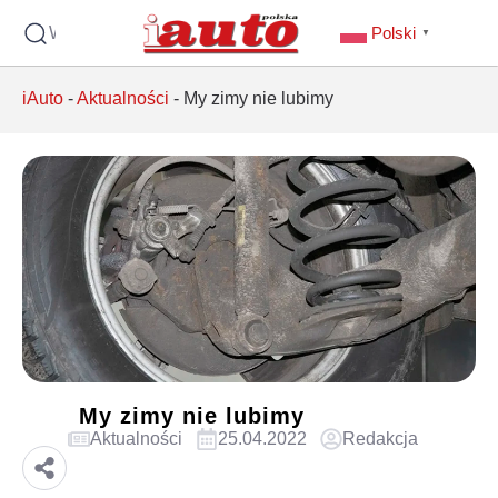
Wyszukaj
Polski
▼
iAuto
-
Aktualności
-
My zimy nie lubimy
My zimy nie lubimy
Aktualności
25.04.2022
Redakcja