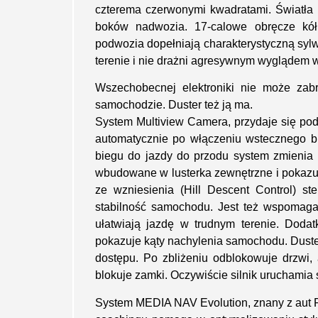
czterema czerwonymi kwadratami. Światła p
boków nadwozia. 17-calowe obręcze kół
podwozia dopełniają charakterystyczną syl
terenie i nie drażni agresywnym wyglądem w
Wszechobecnej elektroniki nie może za
samochodzie. Duster też ją ma.
System Multiview Camera, przydaje się pod
automatycznie po włączeniu wstecznego bi
biegu do jazdy do przodu system zmienia
wbudowane w lusterka zewnętrzne i pokazu
ze wzniesienia (Hill Descent Control) s
stabilność samochodu. Jest też wspomagani
ułatwiają jazdę w trudnym terenie. Dodat
pokazuje kąty nachylenia samochodu. Dust
dostępu. Po zbliżeniu odblokowuje drzwi
blokuje zamki. Oczywiście silnik uruchamia 
System MEDIA NAV Evolution, znany z aut Re