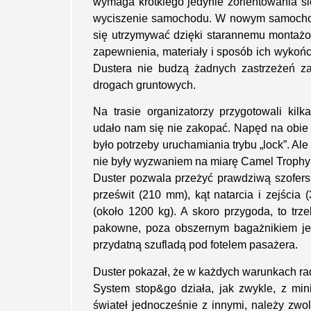
wymaga krótkiego jedynie zorientowania si
wyciszenie samochodu. W nowym samochodzi
się utrzymywać dzięki starannemu montażo
zapewnienia, materiały i sposób ich wykoń
Dustera nie budzą żadnych zastrzeżeń z
drogach gruntowych.
Na trasie organizatorzy przygotowali kilk
udało nam się nie zakopać. Napęd na obie o
było potrzeby uruchamiania trybu „lock”. A
nie były wyzwaniem na miarę Camel Trophy 
Duster pozwala przeżyć prawdziwą szofers
prześwit (210 mm), kąt natarcia i zejścia
(około 1200 kg). A skoro przygoda, to trz
pakowne, poza obszernym bagażnikiem je
przydatną szufladą pod fotelem pasażera.
Duster pokazał, że w każdych warunkach rad
System stop&go działa, jak zwykle, z mi
świateł jednocześnie z innymi, należy zwo