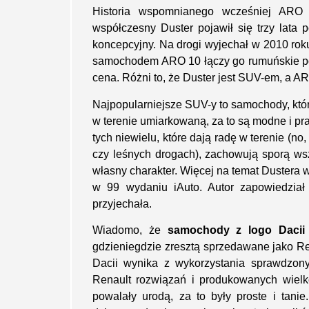
Historia wspomnianego wcześniej ARO 
współczesny Duster pojawił się trzy lata
koncepcyjny. Na drogi wyjechał w 2010 roku
samochodem ARO 10 łączy go rumuńskie po
cena. Różni to, że Duster jest SUV-em, a A
Najpopularniejsze SUV-y to samochody, któ
w terenie umiarkowaną, za to są modne i pr
tych niewielu, które dają radę w terenie (no,
czy leśnych drogach), zachowują sporą ws
własny charakter. Więcej na temat Dustera w
w 99 wydaniu iAuto. Autor zapowiedział
przyjechała.
Wiadomo, że
samochody z logo Dacii 
gdzieniegdzie zresztą sprzedawane jako R
Dacii wynika z wykorzystania sprawdzo
Renault rozwiązań i produkowanych wielk
powalały urodą, za to były proste i tani