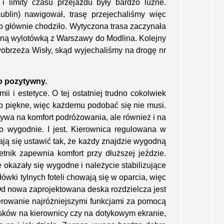
i limity czasu przejazdu były bardzo luźne.
ublin) nawigował, trasę przejechaliśmy więc
to głównie chodziło. Wytyczona trasa zaczynała
aną wylotówką z Warszawy do Modlina. Kolejny
awobrzeża Wisły, skąd wyjechaliśmy na drogę nr
o pozytywny.
 i estetyce. O tej ostatniej trudno cokolwiek
 co piękne, więc każdemu podobać się nie musi.
ływa na komfort podróżowania, ale również i na
o wygodnie. I jest. Kierownica regulowana w
 dają się ustawić tak, że każdy znajdzie wygodną
etnik zapewnia komfort przy dłuższej jeździe.
e okazały się wygodne i należycie stabilizujące
łówki tylnych foteli chowają się w oparcia, więc
 Od nowa zaprojektowana deska rozdzielcza jest
Operowanie najróżniejszymi funkcjami za pomocą
cisków na kierownicy czy na dotykowym ekranie,