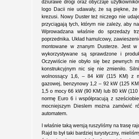
dziurawe drogi oraz obyczaje użytkownik
logo Dacii nie udawały, że są piękne, że
krezusi. Nowy Duster też niczego nie udaje
przyciągają tych, którym nie zależy, aby 
Wprowadzana właśnie do sprzedaży trz
poprzednika. Układ hamulcowy, zawieszenie,
montowane w znanym Dusterze. Jest w t
wykorzystywane są sprawdzone i produk
Oczywiście nie obyło się bez pewnych m
konstrukcyjnym nic się nie zmieniło. Si
wolnossący 1,6, – 84 kW (115 KM) z moż
gazowej, benzynowy 1,2 – 92 kW (125 KM)
1,5 o mocy 66 kW (90 KM) lub 80 kW (110 
normę Euro 6 i współpracują z sześciobi
mocniejszym Dieslem można zamówić r
automatem.
I właśnie taką wersją ruszyliśmy na trasę ra
Rajd to był taki bardziej turystyczny, mieli