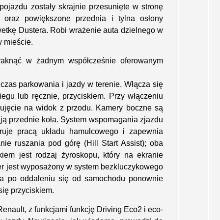
ojazdu zostały skrajnie przesunięte w stronę
 oraz powiększone przednia i tylna osłony
wetkę Dustera. Robi wrażenie auta dzielnego w
 mieście.
braknąć w żadnym współcześnie oferowanym
czas parkowania i jazdy w terenie. Włącza się
egu lub ręcznie, przyciskiem. Przy włączeniu
 ujęcie na widok z przodu. Kamery boczne są
ją przednie koła. System wspomagania zjazdu
teruje pracą układu hamulcowego i zapewnia
e ruszania pod górę (Hill Start Assist); oba
kiem jest rodzaj żyroskopu, który na ekranie
er jest wyposażony w system bezkluczykowego
, a po oddaleniu się od samochodu ponownie
się przyciskiem.
nault, z funkcjami funkcję Driving Eco2 i eco-