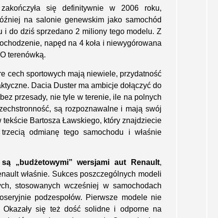
zakończyła się definitywnie w 2006 roku,
 później na salonie genewskim jako samochód
 i do dziś sprzedano 2 miliony tego modelu. Z
chodzenie, napęd na 4 koła i niewygórowana
RO terenówką.
re cech sportowych mają niewiele, przydatność
aktyczne. Dacia Duster ma ambicje dołączyć do
 bez przesady, nie tyle w terenie, ile na polnych
zechstronność, są rozpoznawalne i mają swój
 tekście Bartosza Ławskiego, który znajdziecie
 trzecią odmianę tego samochodu i właśnie
są „budżetowymi” wersjami aut Renault
,
enault właśnie. Sukces poszczególnych modeli
nych, stosowanych wcześniej w samochodach
oseryjnie podzespołów. Pierwsze modele nie
e. Okazały się też dość solidne i odporne na