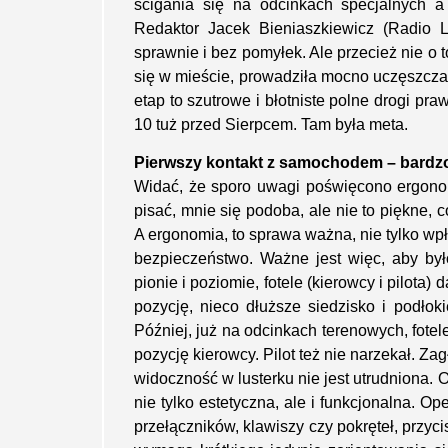
ścigania się na odcinkach specjalnych a 
Redaktor Jacek Bieniaszkiewicz (Radio L
sprawnie i bez pomyłek. Ale przecież nie o 
się w mieście, prowadziła mocno uczęszcz
etap to szutrowe i błotniste polne drogi pr
10 tuż przed Sierpcem. Tam była meta.
Pierwszy kontakt z samochodem – bardz
Widać, że sporo uwagi poświęcono ergonomii
pisać, mnie się podoba, ale nie to piękne,
A ergonomia, to sprawa ważna, nie tylko wp
bezpieczeństwo. Ważne jest więc, aby był
pionie i poziomie, fotele (kierowcy i pilota)
pozycję, nieco dłuższe siedzisko i podłoki
Później, już na odcinkach terenowych, fotel
pozycję kierowcy. Pilot też nie narzekał. Zag
widoczność w lusterku nie jest utrudniona.
nie tylko estetyczna, ale i funkcjonalna. 
przełączników, klawiszy czy pokręteł, przy