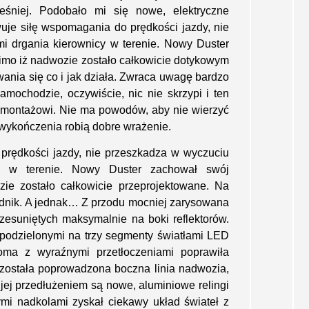
eśniej. Podobało mi się nowe, elektryczne
je siłę wspomagania do prędkości jazdy, nie
mi drgania kierownicy w terenie. Nowy Duster
mo iż nadwozie zostało całkowicie dotykowym
wania się co i jak działa. Zwraca uwagę bardzo
ochodzie, oczywiście, nic nie skrzypi i ten
 montażowi. Nie ma powodów, aby nie wierzyć
 wykończenia robią dobre wrażenie.
prędkości jazdy, nie przeszkadza w wyczuciu
cy w terenie. Nowy Duster zachował swój
ie zostało całkowicie przeprojektowane. Na
rzednik. A jednak… Z przodu mocniej zarysowana
rzesuniętych maksymalnie na boki reflektorów.
 podzielonymi na trzy segmenty światłami LED
ioma z wyraźnymi przetłoczeniami poprawiła
 została poprowadzona boczna linia nadwozia,
 jej przedłużeniem są nowe, aluminiowe relingi
mi nadkolami zyskał ciekawy układ świateł z