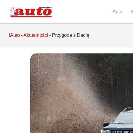
iAuto
iAuto
-
Aktualności
-
Przygoda z Dacią