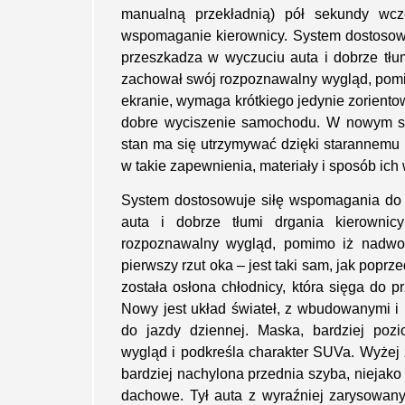
manualną przekładnią) pół sekundy wcz
wspomaganie kierownicy. System dostosowu
przeszkadza w wyczuciu auta i dobrze tłu
zachował swój rozpoznawalny wygląd, pomi
ekranie, wymaga krótkiego jedynie zoriento
dobre wyciszenie samochodu. W nowym sam
stan ma się utrzymywać dzięki starannemu
w takie zapewnienia, materiały i sposób ich
System dostosowuje siłę wspomagania do 
auta i dobrze tłumi drgania kierowni
rozpoznawalny wygląd, pomimo iż nadwoz
pierwszy rzut oka – jest taki sam, jak pop
została osłona chłodnicy, która sięga do p
Nowy jest układ świateł, z wbudowanymi i
do jazdy dziennej. Maska, bardziej poz
wygląd i podkreśla charakter SUVa. Wyżej
bardziej nachylona przednia szyba, niejako
dachowe. Tył auta z wyraźniej zarysowany