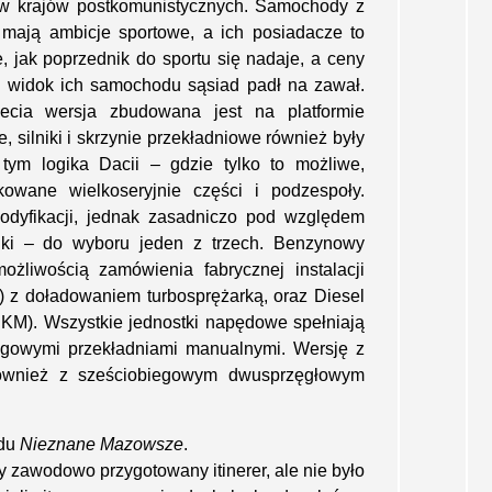
ów krajów postkomunistycznych. Samochody z
 mają ambicje sportowe, a ich posiadacze to
, jak poprzednik do sportu się nadaje, a ceny
na widok ich samochodu sąsiad padł na zawał.
ecia wersja zbudowana jest na platformie
 silniki i skrzynie przekładniowe również były
ym logika Dacii – gdzie tylko to możliwe,
owane wielkoseryjnie części i podzespoły.
odyfikacji, jednak zasadniczo pod względem
lniki – do wyboru jeden z trzech. Benzynowy
liwością zamówienia fabrycznej instalacji
 z doładowaniem turbosprężarką, oraz Diesel
KM). Wszystkie jednostki napędowe spełniają
egowymi przekładniami manualnymi. Wersję z
ównież z sześciobiegowym dwusprzęgłowym
jdu
Nieznane Mazowsze
.
śmy zawodowo przygotowany itinerer, ale nie było