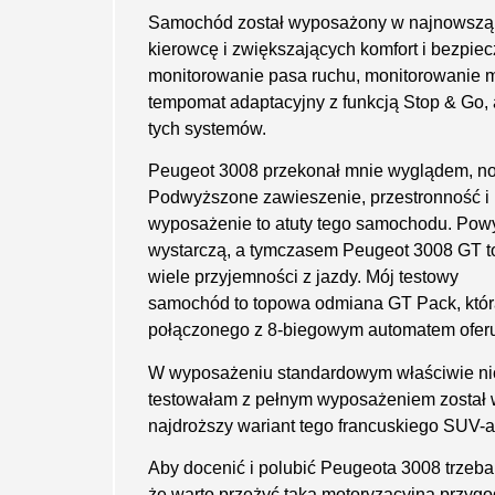
Samochód został wyposażony w najnowszą
kierowcę i zwiększających komfort i bezp
monitorowanie pasa ruchu, monitorowanie ma
tempomat adaptacyjny z funkcją Stop & Go, a
tych systemów.
Peugeot 3008 przekonał mnie wyglądem, no
Podwyższone zawieszenie, przestronność i 
wyposażenie to atuty tego samochodu. Pow
wystarczą, a tymczasem Peugeot 3008 GT to 
wiele przyjemności z jazdy. Mój testowy
samochód to topowa odmiana GT Pack, któr
połączonego z 8-biegowym automatem oferu
W wyposażeniu standardowym właściwie nicz
testowałam z pełnym wyposażeniem został wy
najdroższy wariant tego francuskiego SUV-a
Aby docenić i polubić Peugeota 3008 trzeb
że warto przeżyć taką motoryzacyjną przygo