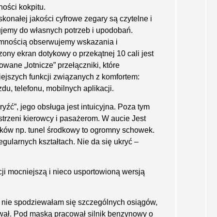
ności kokpitu.
skonałej jakości cyfrowe zegary są czytelne i
ujemy do własnych potrzeb i upodobań.
emnością obserwujemy wskazania i
ony ekran dotykowy o przekątnej 10 cali jest
ane „lotnicze” przełączniki, które
ejszych funkcji związanych z komfortem:
zdu, telefonu, mobilnych aplikacji.
źć”, jego obsługa jest intuicyjna. Poza tym
estrzeni kierowcy i pasażerom. W aucie Jest
wków np. tunel środkowy to ogromny schowek.
egularnych kształtach. Nie da się ukryć –
i mocniejszą i nieco usportowioną wersją
nie spodziewałam się szczególnych osiągów,
ał. Pod maską pracował silnik benzynowy o