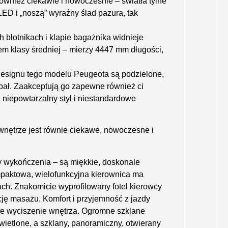
również ciekawie i nowocześnie – światła tylne
ED i „noszą” wyraźny ślad pazura, tak
 błotnikach i klapie bagażnika widnieje
m klasy średniej – mierzy 4447 mm długości,
designu tego modelu Peugeota są podzielone,
ał. Zaakceptują go zapewne również ci
, niepowtarzalny styl i niestandardowe
wnętrze jest równie ciekawe, nowoczesne i
 wykończenia – są miękkie, doskonale
paktowa, wielofunkcyjna kierownica ma
ach. Znakomicie wyprofilowany fotel kierowcy
kcję masażu. Komfort i przyjemność z jazdy
bre wyciszenie wnętrza. Ogromne szklane
wietlone, a szklany, panoramiczny, otwierany