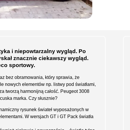
styka i niepowtarzalny wygląd. Po
zyskał znacznie ciekawszy wygląd.
eco sportowy.
raz bez obramowania, który sprawia, że
le nowych elementów np. listwy pod światłami,
rza tworzą harmonijną całość. Peugeot 3008
ancuska marka. Czy słusznie?
ynamiczny rysunek świateł wyposażonych w
lementami. W wersjach GT i GT Pack światła