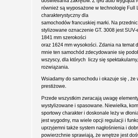
doświetlania zakrętów. Z tyłu auto wygląda 
również są wyposażone w technologię Full L
charakterystyczny dla
samochodów francuskiej marki. Na przednich
stylizowane oznaczenie GT. 3008 jest SUV-e
1841 mm szerokości
oraz 1624 mm wysokości. Zdania na temat 
mnie ten samochód zdecydowanie się podob
wszyscy, dla których liczy się spektakularny
rozwiązania.
Wsiadamy do samochodu i okazuje się , że 
prestiżowe.
Przede wszystkim zwracają uwagę elementy
wystylizowane i spasowane. Niewielka, kom
sportowy charakter i doskonale leży w dłoni
jest wygodny, ma wiele opcji regulacji i fun
uprzyjemni także system nagłośnienia i do
powierzchnie sprawiają, że wnętrze jest doś