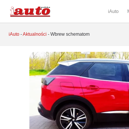
iAuto
iAuto
-
Aktualności
-
Wbrew schematom