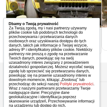
Dbamy o Twoją prywatność
Za Twoją zgodą, my i nasi partnerzy używamy
plików cookie lub podobnych technologii do
Aktualności
przechowywania i przetwarzania danych
Zlot klasyków i zabytków w Ostrowi
osobowych oraz uzyskiwania dostępu do tych
Mazow...
danych, takich jak informacje o Twojej wizycie,
Redakcja
04.05.2022
adresy IP i identyfikatory plików cookie. Niektórzy
partnerzy nie proszą o zgodę na przetwarzanie
Twoich danych, powołując się na swój
uzasadniony interes związany z prowadzeniem
działalności gospodarczej. Możesz wycofać swoją
zgodę lub sprzeciwić się przetwarzaniu danych,
powołując się na prawnie uzasadniony interes w
dowolnym momencie, klikając „Dostosuj" lub
przechodząc do sekcji naszej
Polityki prywatności
.
Wraz z naszymi partnerami przetwarzamy Twoje
następujące dane: Precyzyjne dane
geolokalizacyjne i identyfikacja poprzez
skanowanie urządzeń, Przechowywanie informacji
na urządzeniu lub dostęp do nich,