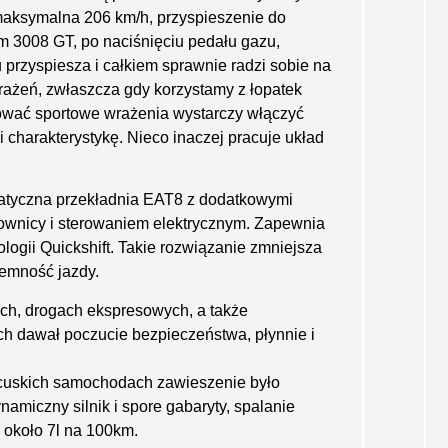
maksymalna 206 km/h, przyspieszenie do
m 3008 GT, po naciśnięciu pedału gazu,
przyspiesza i całkiem sprawnie radzi sobie na
rażeń, zwłaszcza gdy korzystamy z łopatek
ować sportowe wrażenia wystarczy włączyć
 i charakterystykę. Nieco inaczej pracuje układ
matyczna przekładnia EAT8 z dodatkowymi
ownicy i sterowaniem elektrycznym. Zapewnia
logii Quickshift. Takie rozwiązanie zmniejsza
jemność jazdy.
ach, drogach ekspresowych, a także
h dawał poczucie bezpieczeństwa, płynnie i
ncuskich samochodach zawieszenie było
namiczny silnik i spore gabaryty, spalanie
 około 7l na 100km.