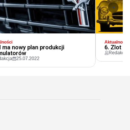
lności
Aktualności
 ma nowy plan produkcji
6. Zlot 
mulatorów
Redakcja
akcja
25.07.2022