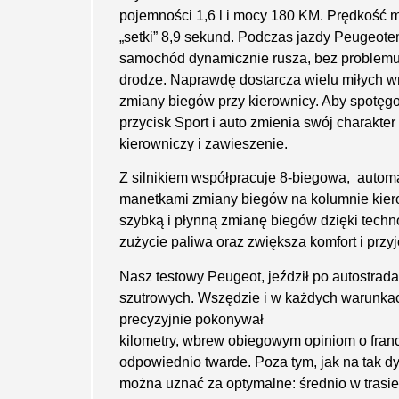
pojemności 1,6 l i mocy 180 KM. Prędkość 
„setki” 8,9 sekund. Podczas jazdy Peugeote
samochód dynamicznie rusza, bez problemu 
drodze. Naprawdę dostarcza wielu miłych w
zmiany biegów przy kierownicy. Aby spotęg
przycisk Sport i auto zmienia swój charakter
kierowniczy i zawieszenie.
Z silnikiem współpracuje 8-biegowa, auto
manetkami zmiany biegów na kolumnie kier
szybką i płynną zmianę biegów dzięki techno
zużycie paliwa oraz zwiększa komfort i przy
Nasz testowy Peugeot, jeździł po autostrad
szutrowych. Wszędzie i w każdych warunkac
precyzyjnie pokonywał
kilometry, wbrew obiegowym opiniom o fra
odpowiednio twarde. Poza tym, jak na tak dy
można uznać za optymalne: średnio w trasie