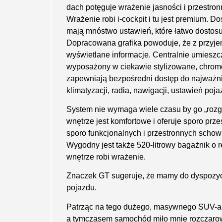
dach potęguje wrażenie jasności i przestron
Wrażenie robi i-cockpit i tu jest premium. Do
mają mnóstwo ustawień, które łatwo dostos
Dopracowana grafika powoduje, że z przyj
wyświetlane informacje. Centralnie umieszcz
wyposażony w ciekawie stylizowane, chromow
zapewniają bezpośredni dostęp do najważni
klimatyzacji, radia, nawigacji, ustawień poja
System nie wymaga wiele czasu by go „rozgry
wnętrze jest komfortowe i oferuje sporo prz
sporo funkcjonalnych i przestronnych scho
Wygodny jest także 520-litrowy bagażnik o r
wnętrze robi wrażenie.
Znaczek GT sugeruje, że mamy do dyspozycj
pojazdu.
Patrząc na tego dużego, masywnego SUV-a 
a tymczasem samochód miło mnie rozczarow