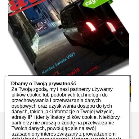
iAuto 7, 2015
i
Dbamy o Twoją prywatność
Za Twoją zgodą, my i nasi partnerzy używamy
iMoto
PDF
plików cookie lub podobnych technologii do
przechowywania i przetwarzania danych
osobowych oraz uzyskiwania dostępu do tych
danych, takich jak informacje o Twojej wizycie,
adresy IP i identyfikatory plików cookie. Niektórzy
partnerzy nie proszą o zgodę na przetwarzanie
Zostaw komentarz
Twoich danych, powołując się na swój
uzasadniony interes związany z prowadzeniem