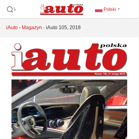
Wyszukaj
Polski
▼
iAuto
-
Magazyn
-
iAuto 105, 2018